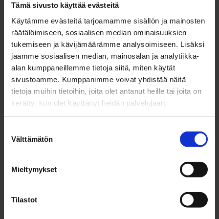
Tämä sivusto käyttää evästeitä
Käytämme evästeitä tarjoamamme sisällön ja mainosten
räätälöimiseen, sosiaalisen median ominaisuuksien
tukemiseen ja kävijämäärämme analysoimiseen. Lisäksi
jaamme sosiaalisen median, mainosalan ja analytiikka-
Luettavaa ja työkaluja
alan kumppaneillemme tietoja siitä, miten käytät
sivustoamme. Kumppanimme voivat yhdistää näitä
tietoja muihin tietoihin, joita olet antanut heille tai joita on
kerätty, kun olet käyttänyt heidän palvelujaan.
Palveluja perehdytykseen
S
Välttämätön
u
Tarpeellista tietoa perehdytykseen
o
s
Mieltymykset
t
u
Pohdintatehtävä: Vastaanottava
m
Tilastot
työyhteisö
u