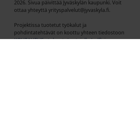
2026. Sivua päivittää Jyväskylän kaupunki. Voit
ottaa yhteyttä yrityspalvelut@jyvaskyla.fi.
Projektissa tuotetut työkalut ja
pohdintatehtävät on koottu yhteen tiedostoon
KOHTAUTUS - tukea työantajalle (pdf),
jos
haluat ladata ne kaikki kerralla.