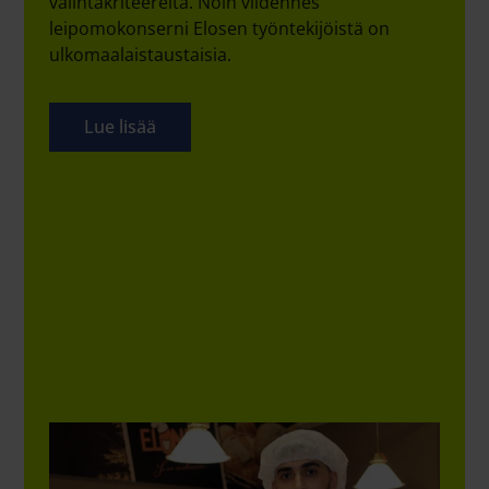
valintakriteereitä. Noin viidennes
leipomokonserni Elosen työntekijöistä on
ulkomaalaistaustaisia.
Lue lisää