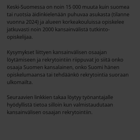
Keski-Suomessa on noin 15 000 muuta kuin suomea
tai ruotsia äidinkielenään puhuvaa asukasta (tilanne
vuonna 2024) ja alueen korkeakouluissa opiskelee
jatkuvasti noin 2000 kansainvälistä tutkinto-
opiskelijaa.
Kysymykset liittyen kansainvälisen osaajan
löytämiseen ja rekrytointiin riippuvat jo siitä onko
osaaja Suomen kansalainen, onko Suomi hänen
opiskelumaansa tai tehdäänkö rekrytointia suoraan
ulkomailta.
Seuraavien linkkien takaa löytyy työnantajalle
hyödyllistä tietoa silloin kun valmistaudutaan
kansainvälisen osaajan rekrytointiin.