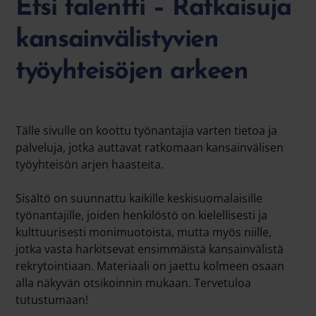
Etsi talentti – Ratkaisuja
kansainvälistyvien
työyhteisöjen arkeen
Tälle sivulle on koottu työnantajia varten tietoa ja
palveluja, jotka auttavat ratkomaan kansainvälisen
työyhteisön arjen haasteita.
Sisältö on suunnattu kaikille keskisuomalaisille
työnantajille, joiden henkilöstö on kielellisesti ja
kulttuurisesti monimuotoista, mutta myös niille,
jotka vasta harkitsevat ensimmäistä kansainvälistä
rekrytointiaan. Materiaali on jaettu kolmeen osaan
alla näkyvän otsikoinnin mukaan. Tervetuloa
tutustumaan!