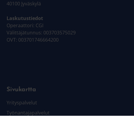
40100 Jyväskylä
Laskutustiedot
Operaattori: CGI
Välittäjätunnus: 003703575029
OVT: 003701746664200
Sivukartta
Yrityspalvelut
Työnantajapalvelut
Sijoittuminen
Verkostot