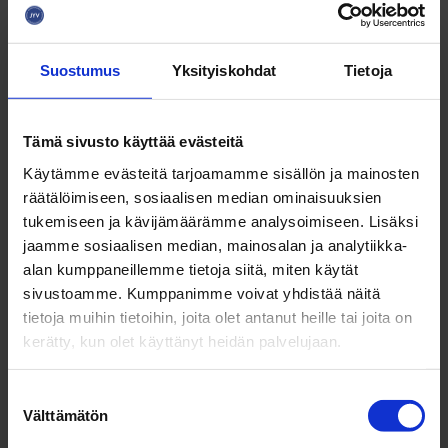
Liity postituslistalle!
Saat tuoreimmat uutiset, tapahtumat ja
Suostumus
Yksityiskohdat
Tietoja
yritystarinat suoraan sähköpostiisi.
Tämä sivusto käyttää evästeitä
Käytämme evästeitä tarjoamamme sisällön ja mainosten
räätälöimiseen, sosiaalisen median ominaisuuksien
tukemiseen ja kävijämäärämme analysoimiseen. Lisäksi
jaamme sosiaalisen median, mainosalan ja analytiikka-
alan kumppaneillemme tietoja siitä, miten käytät
sivustoamme. Kumppanimme voivat yhdistää näitä
Sähköposti
*
tietoja muihin tietoihin, joita olet antanut heille tai joita on
kerätty, kun olet käyttänyt heidän palvelujaan.
S
Etunimi
*
Välttämätön
u
o