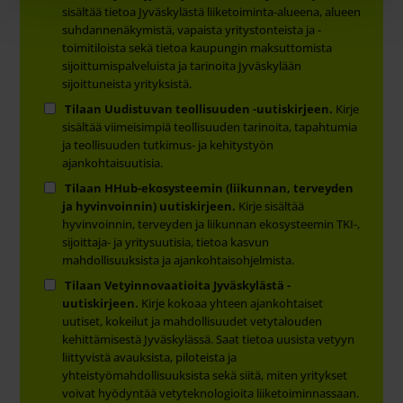
sisältää tietoa Jyväskylästä liiketoiminta-alueena, alueen
suhdannenäkymistä, vapaista yritystonteista ja -
toimitiloista sekä tietoa kaupungin maksuttomista
sijoittumispalveluista ja tarinoita Jyväskylään
sijoittuneista yrityksistä.
Tilaan Uudistuvan teollisuuden -uutiskirjeen.
Kirje
sisältää viimeisimpiä teollisuuden tarinoita, tapahtumia
ja teollisuuden tutkimus- ja kehitystyön
ajankohtaisuutisia.
Tilaan HHub-ekosysteemin (liikunnan, terveyden
ja hyvinvoinnin) uutiskirjeen.
Kirje sisältää
hyvinvoinnin, terveyden ja liikunnan ekosysteemin TKI-,
sijoittaja- ja yritysuutisia, tietoa kasvun
mahdollisuuksista ja ajankohtaisohjelmista.
Tilaan Vetyinnovaatioita Jyväskylästä -
uutiskirjeen.
Kirje kokoaa yhteen ajankohtaiset
uutiset, kokeilut ja mahdollisuudet vetytalouden
kehittämisestä Jyväskylässä. Saat tietoa uusista vetyyn
liittyvistä avauksista, piloteista ja
yhteistyömahdollisuuksista sekä siitä, miten yritykset
voivat hyödyntää vetyteknologioita liiketoiminnassaan.