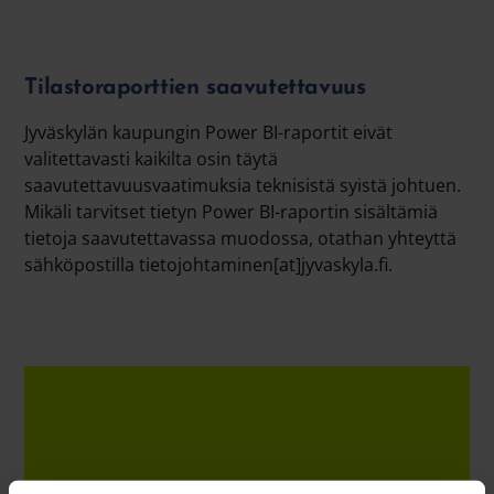
Tilastoraporttien saavutettavuus
Jyväskylän kaupungin Power BI-raportit eivät
valitettavasti kaikilta osin täytä
saavutettavuusvaatimuksia teknisistä syistä johtuen.
Mikäli tarvitset tietyn Power BI-raportin sisältämiä
tietoja saavutettavassa muodossa, otathan yhteyttä
sähköpostilla tietojohtaminen[at]jyvaskyla.fi.