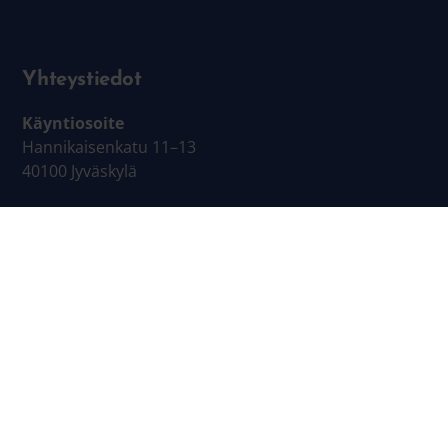
Yhteystiedot
Käyntiosoite
Hannikaisenkatu 11–13
40100 Jyväskylä
Laskutustiedot
Operaattori: CGI
Välittäjätunnus: 003703575029
OVT: 003701746664200