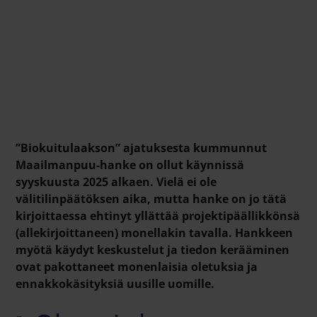
”Biokuitulaakson” ajatuksesta kummunnut
Maailmanpuu-hanke on ollut käynnissä
syyskuusta 2025 alkaen. Vielä ei ole
välitilinpäätöksen aika, mutta hanke on jo tätä
kirjoittaessa ehtinyt yllättää projektipäällikkönsä
(allekirjoittaneen) monellakin tavalla. Hankkeen
myötä käydyt keskustelut ja tiedon kerääminen
ovat pakottaneet monenlaisia oletuksia ja
ennakkokäsityksiä uusille uomille.