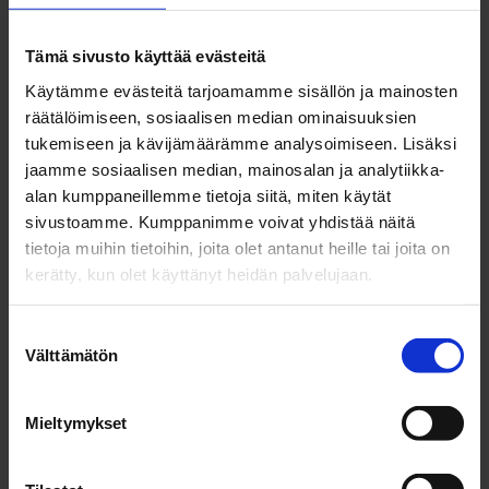
yritysyhteistyöstä ja yhteisistä tavoitteista eivät siis
lopulta tälläkään osa-alueella olekaan hankalia tai
Tämä sivusto käyttää evästeitä
epämiellyttäviä, päinvastoin. Tekemistä toki vielä on,
Käytämme evästeitä tarjoamamme sisällön ja mainosten
mutta tahdon tai ymmärryksen puutetta emme voi
räätälöimiseen, sosiaalisen median ominaisuuksien
enää esittää syyksi. Maailmanpuu-hankkeessa
tukemiseen ja kävijämäärämme analysoimiseen. Lisäksi
tulemme edelleen kehittämään ratkaisuja siihen,
jaamme sosiaalisen median, mainosalan ja analytiikka-
miten yhdistämme TKI-toiminnan yhä vahvemmin
alan kumppaneillemme tietoja siitä, miten käytät
elinkeinoelämän tarpeisiin ja
sivustoamme. Kumppanimme voivat yhdistää näitä
kaupallistamisprosesseihin.
tietoja muihin tietoihin, joita olet antanut heille tai joita on
kerätty, kun olet käyttänyt heidän palvelujaan.
3. Oletus:
Läpimurtoinnovaatioista
S
Välttämätön
u
syntyy väistämättä
o
s
Mieltymykset
skaalautuvaa
t
u
liiketoimintaa