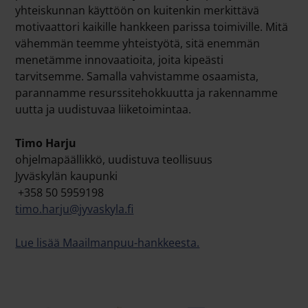
yhteiskunnan käyttöön on kuitenkin merkittävä
motivaattori kaikille hankkeen parissa toimiville. Mitä
vähemmän teemme yhteistyötä, sitä enemmän
menetämme innovaatioita, joita kipeästi
tarvitsemme. Samalla vahvistamme osaamista,
parannamme resurssitehokkuutta ja rakennamme
uutta ja uudistuvaa liiketoimintaa.
Timo Harju
oh
j
elmapäällikkö, uudistuva teollisuus
Jyväskylän kau
p
unki
+358 50 5959198
timo.harju@jyvaskyla.fi
Lue lisää Maailmanpuu-hankkeesta.