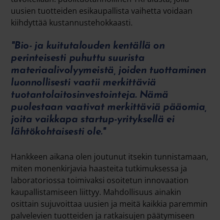
uusien tuotteiden esikaupallista vaihetta voidaan
kiihdyttää kustannustehokkaasti.
"Bio- ja kuitutalouden kentällä on
perinteisesti puhuttu suurista
materiaalivolyymeistä, joiden tuottaminen
luonnollisesti vaatii merkittäviä
tuotantolaitosinvestointeja. Nämä
puolestaan vaativat merkittäviä pääomia,
joita vaikkapa startup-yrityksellä ei
lähtökohtaisesti ole."
Hankkeen aikana olen joutunut itsekin tunnistamaan,
miten monenkirjavia haasteita tutkimuksessa ja
laboratoriossa toimivaksi osoitetun innovaation
kaupallistamiseen liittyy. Mahdollisuus ainakin
osittain sujuvoittaa uusien ja meitä kaikkia paremmin
palvelevien tuotteiden ja ratkaisujen päätymiseen