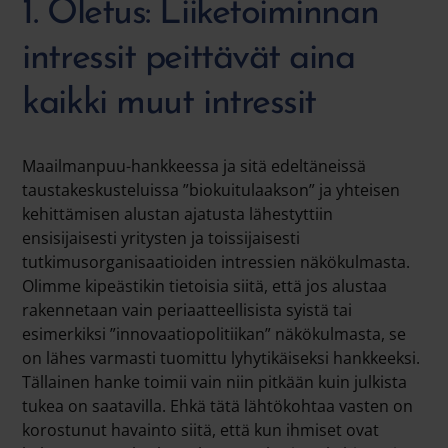
1. Oletus: Liiketoiminnan
intressit peittävät aina
kaikki muut intressit
Maailmanpuu-hankkeessa ja sitä edeltäneissä
taustakeskusteluissa ”biokuitulaakson” ja yhteisen
kehittämisen alustan ajatusta lähestyttiin
ensisijaisesti yritysten ja toissijaisesti
tutkimusorganisaatioiden intressien näkökulmasta.
Olimme kipeästikin tietoisia siitä, että jos alustaa
rakennetaan vain periaatteellisista syistä tai
esimerkiksi ”innovaatiopolitiikan” näkökulmasta, se
on lähes varmasti tuomittu lyhytikäiseksi hankkeeksi.
Tällainen hanke toimii vain niin pitkään kuin julkista
tukea on saatavilla. Ehkä tätä lähtökohtaa vasten on
korostunut havainto siitä, että kun ihmiset ovat