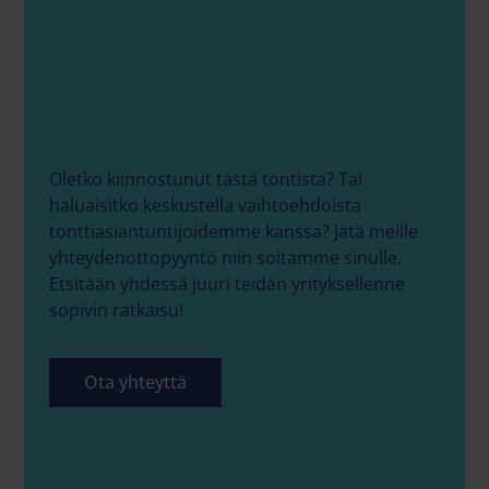
Oletko kiinnostunut tästä tontista? Tai
haluaisitko keskustella vaihtoehdoista
tonttiasiantuntijoidemme kanssa? Jätä meille
yhteydenottopyyntö niin soitamme sinulle.
Etsitään yhdessä juuri teidän yrityksellenne
sopivin ratkaisu!
Ota yhteyttä