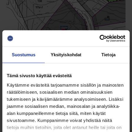
Suostumus
Yksityiskohdat
Tietoja
Teollisuus- ja yritystontit
Tämä sivusto käyttää evästeitä
Käytämme evästeitä tarjoamamme sisällön ja mainosten
Nuutinkatu 24,
nuutti
räätälöimiseen, sosiaalisen median ominaisuuksien
Koko
7 980 € m2
tukemiseen ja kävijämäärämme analysoimiseen. Lisäksi
Hinta
63 840 €
jaamme sosiaalisen median, mainosalan ja analytiikka-
alan kumppaneillemme tietoja siitä, miten käytät
sivustoamme. Kumppanimme voivat yhdistää näitä
Lue koko artikkeli
tietoja muihin tietoihin, joita olet antanut heille tai joita on