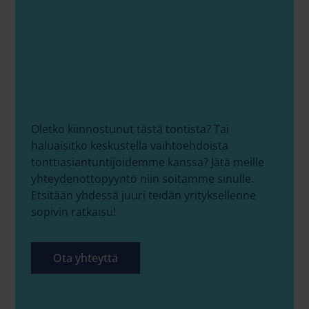
Oletko kiinnostunut tästä tontista? Tai
haluaisitko keskustella vaihtoehdoista
tonttiasiantuntijoidemme kanssa? Jätä meille
yhteydenottopyyntö niin soitamme sinulle.
Etsitään yhdessä juuri teidän yrityksellenne
sopivin ratkaisu!
Ota yhteyttä