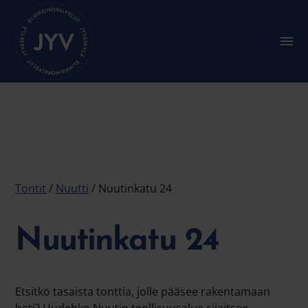
Siirry
suoraan
sisältöön
A
l
a
v
a
l
i
k
k
o
:
P
Tontit
/
Nuutti
/ Nuutinkatu 24
ä
ä
v
a
Nuutinkatu 24
l
i
k
k
o
Etsitkö tasaista tonttia, jolle pääsee rakentamaan
heti? Uudehko Nuutin teollisuusalue sijaitsee