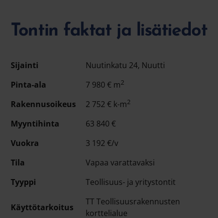
Tontin faktat ja lisätiedot
Sijainti
Nuutinkatu 24,
Nuutti
2
Pinta-ala
7 980 € m
2
Rakennusoikeus
2 752 € k-m
Myyntihinta
63 840 €
Vuokra
3 192 €/v
Tila
Vapaa varattavaksi
Tyyppi
Teollisuus- ja yritystontit
TT Teollisuusrakennusten
Käyttötarkoitus
korttelialue