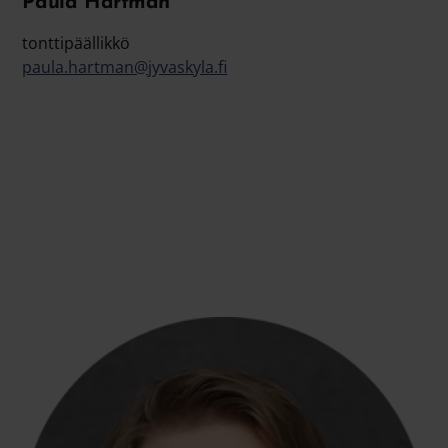
Paula Hartman
tonttipäällikkö
paula.hartman@jyvaskyla.fi