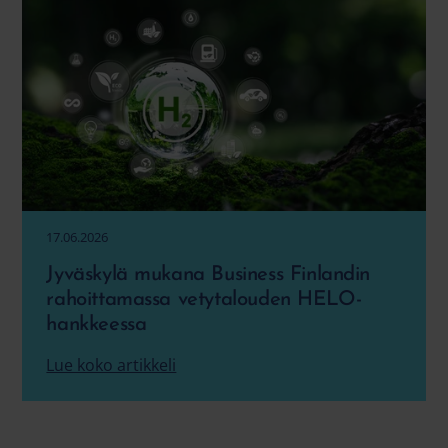
17.06.2026
Jyväskylä mukana Business Finlandin
rahoittamassa vetytalouden HELO-
hankkeessa
Lue koko artikkeli