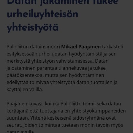
Datan jakaminen tukee
urheiluyhteisön
yhteistyötä
Palloliiton datainsinööri
Mikael Paajanen
tarkasteli
esityksessään urheiludatan hyödyntämistä ja sen
merkitystä yhteistyön vahvistamisessa. Datan
jalostaminen parantaa tilannekuvaa ja tukee
päätöksentekoa, mutta sen hyödyntäminen
edellyttää toimivaa yhteistyötä datan tuottajien ja
käyttäjien välillä.
Paajanen kuvasi, kuinka Palloliitto toimii sekä datan
kerääjänä että tuottajana eri yhteistyökumppaneiden
suuntaan. Yhtenä keskeisenä sidosryhmänä ovat
seurat, joiden toimintaa tuetaan monin tavoin myös
datan avulla.