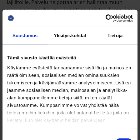
lajiliitoille. Palvelu helpottaa arjen hallintaa muun
muassa jäsenrekisterin, ilmoittautumisten, lisenssien
ja maksujen osalta. Suomisportin kautta kertyy myös
luotettavaa tietoa urheilutoiminnasta Suomessa.
Suostumus
Yksityiskohdat
Tietoja
Palvelussa on yli miljoona Sportti-ID:tä, yli 1300
seuraa ja yli 70 lajiliittoa. Järjestelmä on integroitu yli
60 muuhun urheilun tai hallinnon järjestelmään, ja
Tämä sivusto käyttää evästeitä
sen kautta kulkee yli 30 miljoonaa euroa digitaalisia
Käytämme evästeitä tarjoamamme sisällön ja mainosten
maksuja vuosittain.
räätälöimiseen, sosiaalisen median ominaisuuksien
tukemiseen ja kävijämäärämme analysoimiseen. Lisäksi
Huhtikuussa 2025 julkaistu
SporttiData-raportti
on
jaamme sosiaalisen median, mainosalan ja analytiikka-
Olympiakomitean tuottama julkinen raportti, joka
alan kumppaneillemme tietoja siitä, miten käytät
kokoaa yhteen tilastotietoa urheilun toimialasta.
sivustoamme. Kumppanimme voivat yhdistää näitä
Raportissa hyödynnetään useita tietolähteitä, kuten
tietoja muihin tietoihin, joita olet antanut heille tai joita on
Suomisport-järjestelmää, Palloliiton Pelipaikkaa,
kerätty, kun olet käyttänyt heidän palvelujaan.
Voimisteluliiton Hoikaa, Golfliiton eBirdietä sekä
Tilastokeskuksen ja THL:n aineistoja. Raportin
tietosisällöt kattavat muun muassa
S