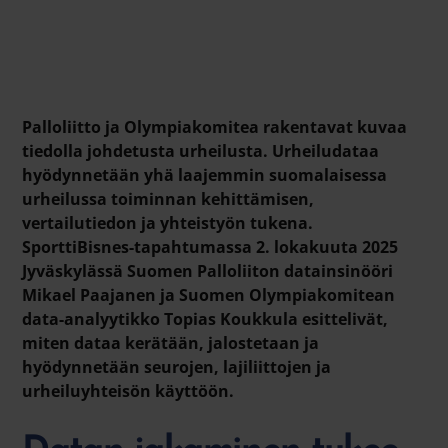
Palloliitto ja Olympiakomitea
rakentavat kuvaa
tiedolla johdetusta urheilusta. Urheiludataa
hyödynnetään yhä laajemmin suomalaisessa
urheilussa toiminnan kehittämisen,
vertailutiedon ja yhteistyön tukena.
SporttiBisnes-tapahtumassa 2. lokakuuta 2025
Jyväskylässä Suomen Palloliiton datainsinööri
Mikael Paajanen
ja Suomen Olympiakomitean
data-analyytikko
Topias Koukkula
esittelivät,
miten dataa kerätään, jalostetaan ja
hyödynnetään seurojen, lajiliittojen ja
urheiluyhteisön käyttöön.