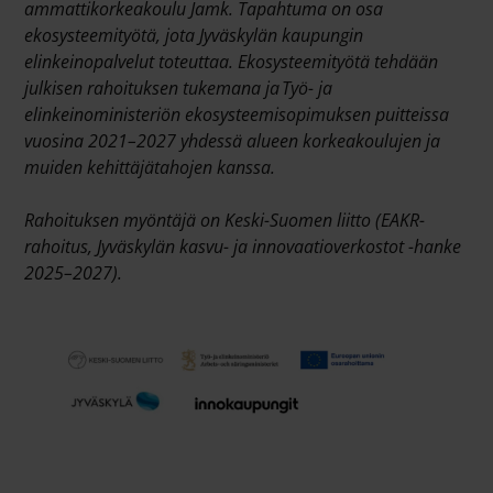
ammattikorkeakoulu Jamk.
Tapahtuma on osa
ekosysteemityötä, jota Jyväskylän kaupungin
elinkeinopalvelut toteuttaa. Ekosysteemityötä tehdään
julkisen rahoituksen tukemana ja
Ty
ö- ja
elinkeinoministeri
ön ekosysteemisopimuksen puitteissa
vuosina 2021
–2027 yhdess
ä alueen korkeakoulujen ja
muiden kehitt
äj
ätahojen kanssa.
Rahoituksen myöntäjä on Keski-Suomen liitto (EAKR-
rahoitus, Jyväskylän kasvu- ja innovaatioverkostot -hanke
2025–2027).