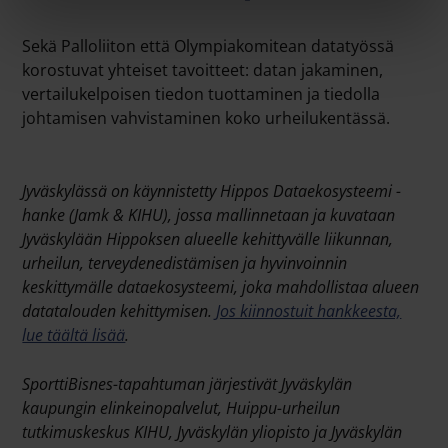
Sekä Palloliiton että Olympiakomitean datatyössä
korostuvat yhteiset tavoitteet: datan jakaminen,
vertailukelpoisen tiedon tuottaminen ja tiedolla
johtamisen vahvistaminen koko urheilukentässä.
Jyväskylässä on käynnistetty Hippos Dataekosysteemi -
hanke (Jamk & KIHU), jossa mallinnetaan ja kuvataan
Jyväskylään Hippoksen alueelle kehittyvälle liikunnan,
urheilun, terveydenedistämisen ja hyvinvoinnin
keskittymälle dataekosysteemi, joka mahdollistaa alueen
datatalouden kehittymisen.
Jos kiinnostuit hankkeesta,
lue täältä lisää
.
SporttiBisnes-tapahtuman järjestivät
Jyväskylän
kaupungin elinkeinopalvelut, Huippu-urheilun
tutkimuskeskus KIHU, Jyväskylän yliopisto ja Jyväskylän