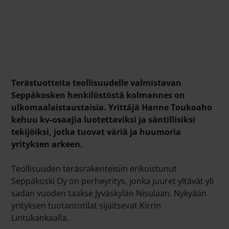
Terästuotteita teollisuudelle valmistavan
Seppäkosken henkilöstöstä kolmannes on
ulkomaalaistaustaisia. Yrittäjä Hanne Toukoaho
kehuu kv-osaajia luotettaviksi ja säntillisiksi
tekijöiksi, jotka tuovat väriä ja huumoria
yrityksen arkeen.
Teollisuuden teräsrakenteisiin erikoistunut
Seppäkoski Oy on perheyritys, jonka juuret yltävät yli
sadan vuoden taakse Jyväskylän Nisulaan. Nykyään
yrityksen tuotantotilat sijaitsevat Kirrin
Lintukankaalla.