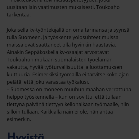
uusitaan lain vaatimusten mukaisesti, Toukoaho
tarkentaa.
Jokaisella kv-työntekijällä on oma tarinansa ja syynsä
tulla Suomeen, ja työskentelyolosuhteet muissa
maissa ovat saattaneet olla hyvinkin haastavia.
Ainakin Seppäkoskella kv-osaajat arvostavat
Toukoahon mukaan suomalaisten työelämän
vakautta, hyvää työturvallisuutta ja luottamuksen
kulttuuria. Esimerkiksi työmailla ei tarvitse koko ajan
pelätä, että joku varastaa työkalusi.
– Suomessa on moneen muuhun maahan verrattuna
helppo työskennellä – kun on sovittu, että tullaan
tiettynä päivänä tiettyyn kellonaikaan työmaalle, niin
silloin tullaan. Kaikkialla näin ei ole, hän antaa
esimerkin.
Hyvistä