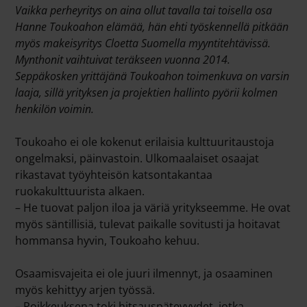
Vaikka perheyritys on aina ollut tavalla tai toisella osa
Hanne Toukoahon elämää, hän ehti työskennellä pitkään
myös makeisyritys Cloetta Suomella myyntitehtävissä.
Mynthonit vaihtuivat teräkseen vuonna 2014.
Seppäkosken yrittäjänä Toukoahon toimenkuva on varsin
laaja, sillä yrityksen ja projektien hallinto pyörii kolmen
henkilön voimin.
Toukoaho ei ole kokenut erilaisia kulttuuritaustoja
ongelmaksi, päinvastoin. Ulkomaalaiset osaajat
rikastavat työyhteisön katsontakantaa
ruokakulttuurista alkaen.
– He tuovat paljon iloa ja väriä yritykseemme. He ovat
myös säntillisiä, tulevat paikalle sovitusti ja hoitavat
hommansa hyvin, Toukoaho kehuu.
Osaamisvajeita ei ole juuri ilmennyt, ja osaaminen
myös kehittyy arjen työssä.
– Poikkeuksena toki hitsauspätevyydet, jotka