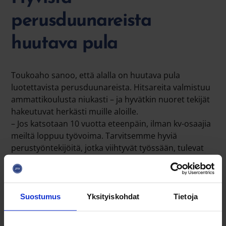
perusduunareista
huutava pula
Toukoaho sanoo, että alalla on huutava pula
luotettavista perusduunareista. Hitsareita valmistuu
ammattikoulusta niukasti – ja hyvätkin nuoret tekijät
hakeutuvat herkästi muille aloille.
– Jos katsotaan 10 vuotta eteenpäin, ilman kv-osaajia
meiltä loppuu työvoima. Tarvitsemme hyviä
perustyöntekijöitä, jotka viihtyvät työssään, tulevat
joka aamu töihin ja tekevät työt sovitusti.
Suostumus
Yksityiskohdat
Tietoja