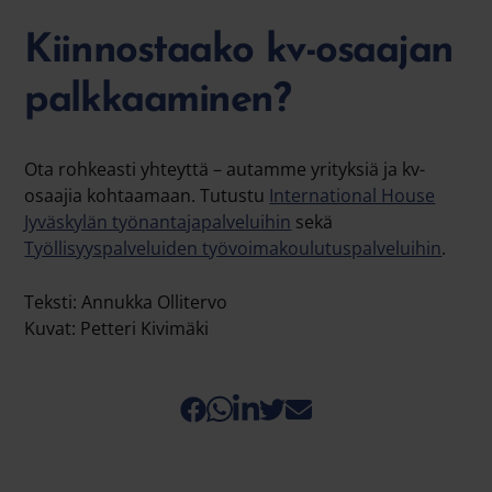
Kiinnostaako kv-osaajan
palkkaaminen?
Ota rohkeasti yhteyttä – autamme yrityksiä ja kv-
osaajia kohtaamaan. Tutustu
International House
Jyväskylän työnantajapalveluihin
sekä
Työllisyyspalveluiden työvoimakoulutuspalveluihin
.
Teksti: Annukka Ollitervo
Kuvat: Petteri Kivimäki