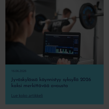
16.06.2026
Jyväskylässä käynnistyy syksyllä 2026
kaksi merkittävää avausta
Lue koko artikkeli