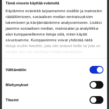
Tämä sivusto käyttää evästeitä
Käytämme evästeitä tarjoamamme sisällön ja mainosten
räätälöimiseen, sosiaalisen median ominaisuuksien
tukemiseen ja kävijämäärämme analysoimiseen. Lisäksi
jaamme sosiaalisen median, mainosalan ja analytiikka-
alan kumppaneillemme tietoja siitä, miten käytät
sivustoamme. Kumppanimme voivat yhdistää näitä
tietoja muihin tietoihin, joita olet antanut heille tai joita on
kerätty, kun olet käyttänyt heidän palvelujaan.
Alexander Skudnyakov on asunut Suomessa perheineen
jo 20 vuotta. Suomeen muutettuaan hän kouluttautui
hitsariksi ja on viihtynyt näissä hommissa siitä asti.
S
Välttämätön
u
Rakennusalaa myös säännellään tarkasti. Kv-osaajien
o
osalta se näkyy niin, että Suomen
s
Mieltymykset
turvallisuuspolitiikka rajaa ulkomaalaiset työntekijät
t
pois tietyistä hankkeista.
u
– Turvallisuusluokiteltujen kohteiden rakentamiseen
m
Tilastot
he eivät voi osallistua.
u