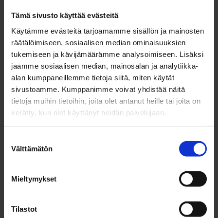
Suomalaisten perisynti kansainvälistymisessä on
Tämä sivusto käyttää evästeitä
luottaa siihen, että ominaisuuksiltaan hyvä tuote myy
Käytämme evästeitä tarjoamamme sisällön ja mainosten
itse itsensä. Viimeistään kansainvälisille markkinoille
räätälöimiseen, sosiaalisen median ominaisuuksien
lähdettäessä oman tuotteen brändi tulee laittaa
tukemiseen ja kävijämäärämme analysoimiseen. Lisäksi
kuntoon. Selkeä brändi erottaa tuotteesi kilpailijoista
jaamme sosiaalisen median, mainosalan ja analytiikka-
ja helpottaa asiakkaan päätöstä.
alan kumppaneillemme tietoja siitä, miten käytät
sivustoamme. Kumppanimme voivat yhdistää näitä
Ulkomailta kasvua hakiessa on huomioitava, että
tietoja muihin tietoihin, joita olet antanut heille tai joita on
brändiä ei voi siirtää sellaisenaan maasta toiseen:
kerätty, kun olet käyttänyt heidän palvelujaan.
- Jos myyt saunahattuja Saksan markkinalla, niin
kannattaa miettiä, tulisiko tarinan muoto olla
S
Saksassa sama kuin Suomessa? Saksassa voisi
Välttämätön
u
toimia, että tulemme Suomesta, sillä saksalaiset
o
arvostavat suomalaisia ja suomalaisuus on laadun
s
Mieltymykset
tae.
t
u
8. Rakenna verkostoja ja sparraile
m
Tilastot
kokeneempien kanssa