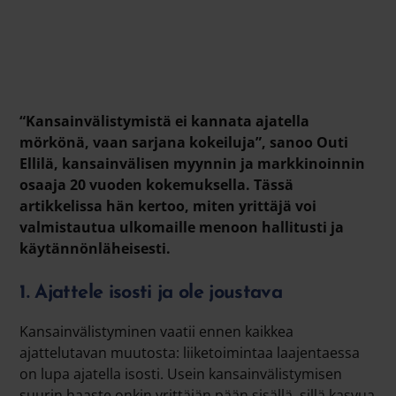
“Kansainvälistymistä ei kannata ajatella
mörkönä, vaan sarjana kokeiluja”, sanoo Outi
Ellilä, kansainvälisen myynnin ja markkinoinnin
osaaja 20 vuoden kokemuksella. Tässä
artikkelissa hän kertoo, miten yrittäjä voi
valmistautua ulkomaille menoon hallitusti ja
käytännönläheisesti.
1. Ajattele isosti ja ole joustava
Kansainvälistyminen vaatii ennen kaikkea
ajattelutavan muutosta: liiketoimintaa laajentaessa
on lupa ajatella isosti. Usein kansainvälistymisen
suurin haaste onkin yrittäjän pään sisällä, sillä kasvua