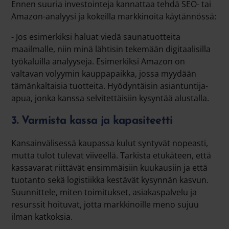
Ennen suuria investointeja kannattaa tehdä SEO- tai
Amazon-analyysi ja kokeilla markkinoita käytännössä:
- Jos esimerkiksi haluat viedä saunatuotteita
maailmalle, niin minä lähtisin tekemään digitaalisilla
työkaluilla analyyseja. Esimerkiksi Amazon on
valtavan volyymin kauppapaikka, jossa myydään
tämänkaltaisia tuotteita. Hyödyntäisin asiantuntija-
apua, jonka kanssa selvitettäisiin kysyntää alustalla.
3. Varmista kassa ja kapasiteetti
Kansainvälisessä kaupassa kulut syntyvät nopeasti,
mutta tulot tulevat viiveellä. Tarkista etukäteen, että
kassavarat riittävät ensimmäisiin kuukausiin ja että
tuotanto sekä logistiikka kestävät kysynnän kasvun.
Suunnittele, miten toimitukset, asiakaspalvelu ja
resurssit hoituvat, jotta markkinoille meno sujuu
ilman katkoksia.