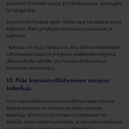
Business Finlandin tuista, ELY-keskuksesta, sijoittajilta
tai lähipiiriltä.
Suunnittele hyvissä ajoin, miten saat tarvittavat varat
käyttöön. Näin yrityksesi voi kasvaa joustavasti ja
hallitusti.
- Kasvua voi myös hakea niin, että lähtee miettimään
rahoituskierroksia ja yrityksen osakkeiden myyntiä
ulkopuolisille tahoille, jos haluaa tehdä kasvua
enemmän etukenossa.
10. Näe kansainvälistyminen sarjana
kokeiluja
Hyvä tapa hälventää kansainvälistymiseen liittyviä
epävarmuuksia on suhtautua siihen sarjana
kokeiluja. Kiinnostusta omaan tuotteeseen voi
kokeilla ensin pienimuotoisesti, analysoida kokeilusta
saadut opit ja parantaa omaa tekemistä.