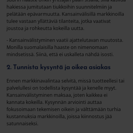
hakiessa jumitutaan tiukkoihin suunnitelmiin ja
pelätään epävarmuutta. Kansainvälisillä markkinoilla
tulee vastaan yllättäviä tilanteita, jotka vaativat
joustoa ja rohkeutta kokeilla uutta.
- Kansainvälistyminen vaatii ajattelutavan muutosta.
Monilla suomalaisilla haaste on nimenomaan
mindsetissä. Siinä, että ei uskalleta nähdä isosti.
2. Tunnista kysyntä ja oikea asiakas
Ennen markkinavalintaa selvitä, missä tuotteellesi tai
palvelullesi on todellista kysyntää ja kenelle myyt.
Kansainvälistyminen maksaa, joten kaikkea ei
kannata kokeilla. Kysynnän arviointi auttaa
fokusoimaan tekemisen oikein ja välttämään turhia
kustannuksia markkinoilla, joissa kiinnostus jää
satunnaiseksi.