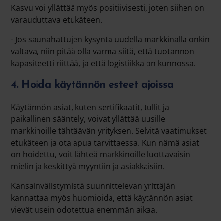
Kasvu voi yllättää myös positiivisesti, joten siihen on
varauduttava etukäteen.
- Jos saunahattujen kysyntä uudella markkinalla onkin
valtava, niin pitää olla varma siitä, että tuotannon
kapasiteetti riittää, ja että logistiikka on kunnossa.
4. Hoida käytännön esteet ajoissa
Käytännön asiat, kuten sertifikaatit, tullit ja
paikallinen sääntely, voivat yllättää uusille
markkinoille tähtäävän yrityksen. Selvitä vaatimukset
etukäteen ja ota apua tarvittaessa. Kun nämä asiat
on hoidettu, voit lähteä markkinoille luottavaisin
mielin ja keskittyä myyntiin ja asiakkaisiin.
Kansainvälistymistä suunnittelevan yrittäjän
kannattaa myös huomioida, että käytännön asiat
vievät usein odotettua enemmän aikaa.