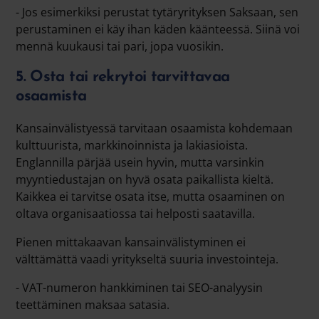
- Jos esimerkiksi perustat tytäryrityksen Saksaan, sen
perustaminen ei käy ihan käden käänteessä. Siinä voi
mennä kuukausi tai pari, jopa vuosikin.
5. Osta tai rekrytoi tarvittavaa
osaamista
Kansainvälistyessä tarvitaan osaamista kohdemaan
kulttuurista, markkinoinnista ja lakiasioista.
Englannilla pärjää usein hyvin, mutta varsinkin
myyntiedustajan on hyvä osata paikallista kieltä.
Kaikkea ei tarvitse osata itse, mutta osaaminen on
oltava organisaatiossa tai helposti saatavilla.
Pienen mittakaavan kansainvälistyminen ei
välttämättä vaadi yritykseltä suuria investointeja.
- VAT-numeron hankkiminen tai SEO-analyysin
teettäminen maksaa satasia.