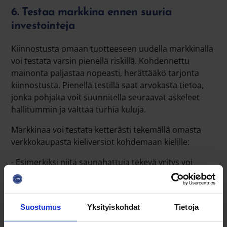
6. Testaa markkina ennen suuria
investointeja
Kiinnostusta omaan tuotteeseen uudella markkinalla
voi testata varsin pienellä riskillä. Kohdennettu
mainonta paljastaa nopeasti, herättääkö tarjonta
kiinnostusta. Pienellä testillä saat arvokasta tietoa,
jonka pohjalta voit suunnitella seuraavat askeleet
hallitummin ja välttää turhia kuluja.
Markkinaa voi testata ketterästi tekemällä omasta
verkkokaupasta kieliversiot kohdemaan kielille:
- Esimerkiksi niitä saunahattuja tekevä yritys voi
tehdä verkkokaupastaan todella hyvät käännökset
tekoälyn avulla ilmaiseksi. Aiemmin kieliversioiden
tekeminen saattoi maksaa jopa 10 000–15 000 €.
Suostumus
Yksityiskohdat
Tietoja
7. Panosta brändiin ja tarinaan