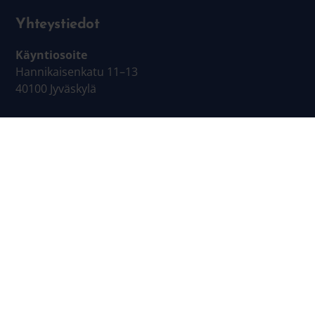
Yhteystiedot
Käyntiosoite
Hannikaisenkatu 11–13
40100 Jyväskylä
Laskutustiedot
Operaattori: CGI
Välittäjätunnus: 003703575029
OVT: 003701746664200