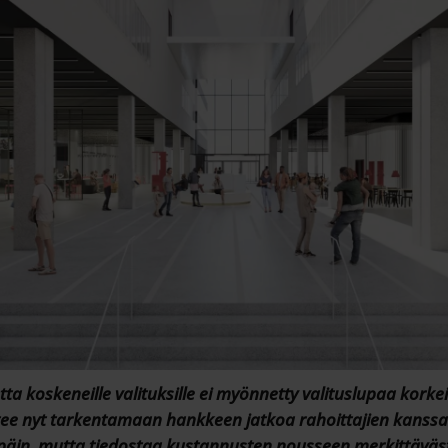
ta koskeneille valituksille ei myönnetty valituslupaa korke
tee nyt tarkentamaan hankkeen jatkoa rahoittajien kanssa
äin, mutta tiedostaa kustannusten nousseen merkittäväst