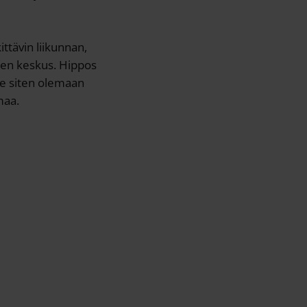
ttävin liikunnan,
ien keskus. Hippos
ee siten olemaan
maa.