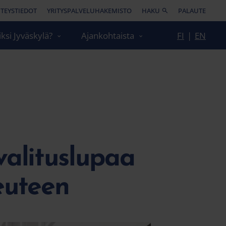
TEYSTIEDOT
YRITYSPALVELUHAKEMISTO
HAKU
PALAUTE
ksi Jyväskylä?
Ajankohtaista
FI
|
EN
valituslupaa
euteen