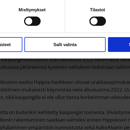
Mieltymykset
Tilastot
i loppuvuonna 2021 viimeiset sitovat päätökset Hippos-h
järjestelyistä. Kaupunginhallituksen tekemästä Hippoksen 
a päätöksestä valitettiin hallinto-oikeuteen.
ästeet
Salli valinta
26.8.2023 hylänneensä valituksen. Hallinto-oikeudessa oli li
än kaupunginvaltuuston marraskuussa 2020 tekemästä liik
 elokuussa jättäneensä kyseisen valituksen kokonaan tutkim
litusten vuoksi Hippos-hankkeen sitovat urakkasopimukse
nitelmien mukaisesti käynnistää vielä alkuvuonna 2022. U
n, sillä kaupungilla ei ole ollut tietoa korkeimman oikeuden
etta on kuitenkin kehitetty kaupungin toimesta. Viivästym
adionin rakentaminen saadaan valmiiksi ennen Hippoksen
öyhälammen ympäristön kunnostusta sekä AaltoAlvarin pe