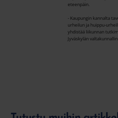
eteenpäin.
- Kaupungin kannalta tav
urheilun ja huippu-urhe
yhdistää liikunnan tutki
Jyväskylän valtakunnalli
Tutustu muihin artikke