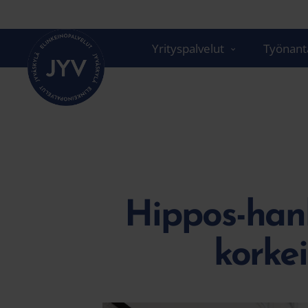
Siirry
suoraan
sisältöön
Yrityspalvelut
Työnanta
Hippos-hank
korke