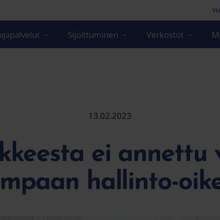
YH
japalvelut
Sijoittuminen
Verkostot
Mi
13.02.2023
keesta ei annettu 
impaan hallinto-oik