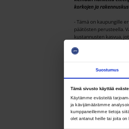
korkojen ja rakennusku
- Tämä on kaupungille er
päätösten perusteella. Va
kustannusten kasvua, jo
Koivisto
toteaa.
Kaupungin elinkeinojoht
piste.
Suostumus
- Olemme kutsuneet jo ha
kuin valitusten jättämis
Tämä sivusto käyttää eväste
tiivistää.
Käytämme evästeitä tarjoama
ja kävijämäärämme analysoim
kumppaneillemme tietoja siitä
Hallinto-o
olet antanut heille tai joita o