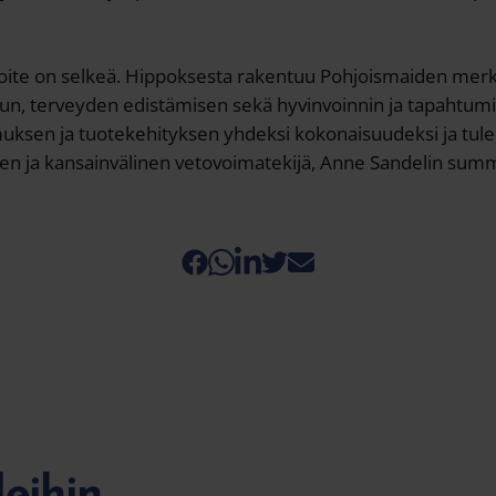
oite on selkeä. Hippoksesta rakentuu Pohjoismaiden merki
ilun, terveyden edistämisen sekä hyvinvoinnin ja tapahtum
muksen ja tuotekehityksen yhdeksi kokonaisuudeksi ja tul
nen ja kansainvälinen vetovoimatekijä, Anne Sandelin sum
leihin