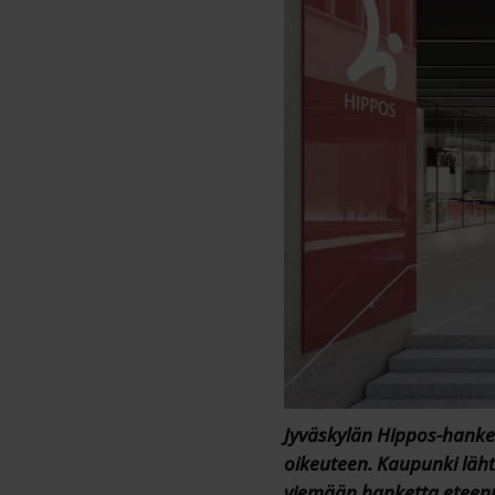
Jyväskylän Hippos-hanket
oikeuteen. Kaupunki läh
viemään hanketta eteenp