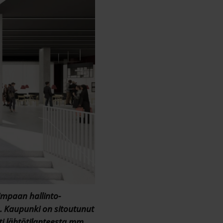
impaan hallinto-
. Kaupunki on sitoutunut
i lähtötilanteesta mm.