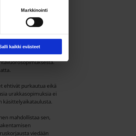
Markkinointi
ankkeen rakentamisen
osakas- ja
Salli kaikki evästeet
säksi käsiteltävänä
untavuorosopimuksesta.
atta.
t ehtivät purkautua eikä
usia urakkasopimuksia ei
 käsittelyaikataulusta.
inen mahdollistaa sen,
 rakentamisen
ruskorjausta viedään