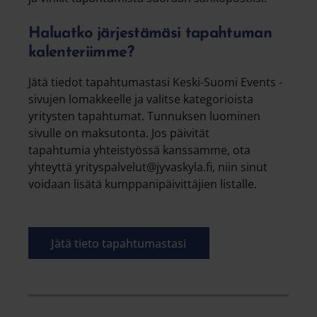
Haluatko järjestämäsi tapahtuman
kalenteriimme?
Jätä tiedot tapahtumastasi Keski-Suomi Events -
sivujen lomakkeelle ja valitse kategorioista
yritysten tapahtumat. Tunnuksen luominen
sivulle on maksutonta. Jos päivität
tapahtumia yhteistyössä kanssamme, ota
yhteyttä yrityspalvelut@jyvaskyla.fi, niin sinut
voidaan lisätä kumppanipäivittäjien listalle.
Jätä tieto tapahtumastasi