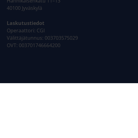
Hannikaisenkatu 11–13
40100 Jyväskylä
Laskutustiedot
Operaattori: CGI
Välittäjätunnus: 003703575029
OVT: 003701746664200
Sivukartta
Yrityspalvelut