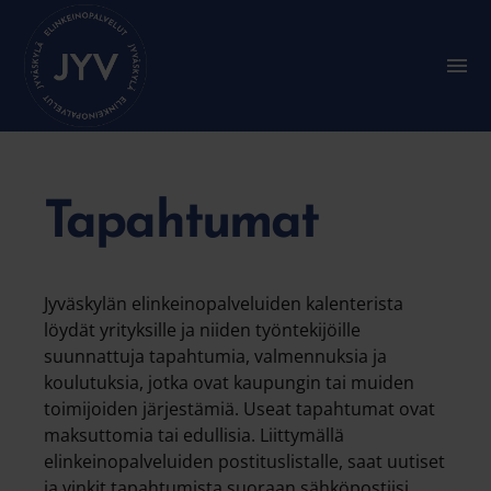
Siirry
suoraan
sisältöön
A
l
a
v
a
l
i
k
Tapahtumat
k
o
:
P
Jyväskylän elinkeinopalveluiden kalenterista
ä
ä
löydät yrityksille ja niiden työntekijöille
v
suunnattuja tapahtumia, valmennuksia ja
a
koulutuksia, jotka ovat kaupungin tai muiden
l
i
toimijoiden järjestämiä. Useat tapahtumat ovat
k
maksuttomia tai edullisia. Liittymällä
k
elinkeinopalveluiden postituslistalle, saat uutiset
o
ja vinkit tapahtumista suoraan sähköpostiisi.