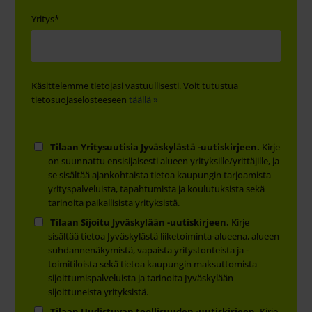
Yritys
*
Käsittelemme tietojasi vastuullisesti. Voit tutustua
tietosuojaselosteeseen
täällä »
Tilaan Yritysuutisia Jyväskylästä -uutiskirjeen.
Kirje
on suunnattu ensisijaisesti alueen yrityksille/yrittäjille, ja
se sisältää ajankohtaista tietoa kaupungin tarjoamista
yrityspalveluista, tapahtumista ja koulutuksista sekä
tarinoita paikallisista yrityksistä.
Tilaan Sijoitu Jyväskylään -uutiskirjeen.
Kirje
sisältää tietoa Jyväskylästä liiketoiminta-alueena, alueen
suhdannenäkymistä, vapaista yritystonteista ja -
toimitiloista sekä tietoa kaupungin maksuttomista
sijoittumispalveluista ja tarinoita Jyväskylään
sijoittuneista yrityksistä.
Tilaan Uudistuvan teollisuuden -uutiskirjeen.
Kirje