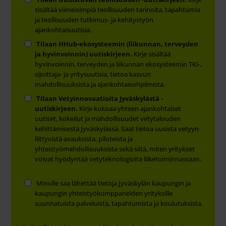
sisältää viimeisimpiä teollisuuden tarinoita, tapahtumia
ja teollisuuden tutkimus- ja kehitystyön
ajankohtaisuutisia.
Tilaan HHub-ekosysteemin (liikunnan, terveyden
ja hyvinvoinnin) uutiskirjeen.
Kirje sisältää
hyvinvoinnin, terveyden ja liikunnan ekosysteemin TKI-,
sijoittaja- ja yritysuutisia, tietoa kasvun
mahdollisuuksista ja ajankohtaisohjelmista.
Tilaan Vetyinnovaatioita Jyväskylästä -
uutiskirjeen.
Kirje kokoaa yhteen ajankohtaiset
uutiset, kokeilut ja mahdollisuudet vetytalouden
kehittämisestä Jyväskylässä. Saat tietoa uusista vetyyn
liittyvistä avauksista, piloteista ja
yhteistyömahdollisuuksista sekä siitä, miten yritykset
voivat hyödyntää vetyteknologioita liiketoiminnassaan.
Minulle saa lähettää tietoja Jyväskylän kaupungin ja
kaupungin yhteistyökumppaneiden yrityksille
suunnatuista palveluista, tapahtumista ja koulutuksista.