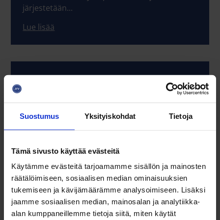
järjestetään...
Lue lisää
15.09.2026
Kasvurahoitusklinikka: tukea
kansainväliseen kasvuun ja
innovaatioihin 15.9.2026 klo 12.00 - 17.00
Suostumus
Yksityiskohdat
Tietoja
Kasvu ei tapahdu sattumalta – se vaatii
kirkkaan strategian, oikeat kumppanit ja
optimaaliset...
Tämä sivusto käyttää evästeitä
Käytämme evästeitä tarjoamamme sisällön ja mainosten
Lue lisää
räätälöimiseen, sosiaalisen median ominaisuuksien
tukemiseen ja kävijämäärämme analysoimiseen. Lisäksi
jaamme sosiaalisen median, mainosalan ja analytiikka-
alan kumppaneillemme tietoja siitä, miten käytät
16.09.2026