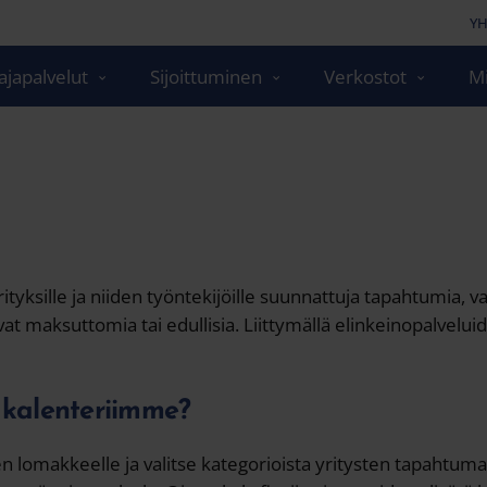
YH
japalvelut
Sijoittuminen
Verkostot
Mi
ityksille ja niiden työntekijöille suunnattuja tapahtumia, 
maksuttomia tai edullisia. Liittymällä elinkeinopalveluiden
 kalenteriimme?
en lomakkeelle ja valitse kategorioista yritysten tapahtu