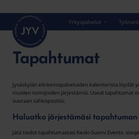
Siirry
suoraan
sisältöön
Yrityspalvelut
Työnanta
Tapahtumat
Jyväskylän elinkeinopalveluiden kalenterista löydät yr
muiden toimijoiden järjestämiä. Useat tapahtumat ovat 
suoraan sähköpostiisi.
Haluatko järjestämäsi tapahtuman
Jätä tiedot tapahtumastasi Keski-Suomi Events -sivuj