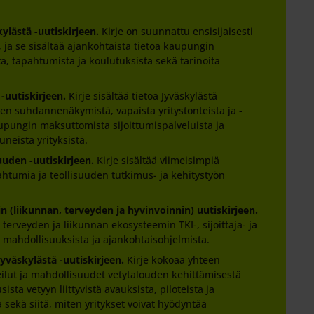
kylästä -uutiskirjeen.
Kirje on suunnattu ensisijaisesti
le, ja se sisältää ajankohtaista tietoa kaupungin
ta, tapahtumista ja koulutuksista sekä tarinoita
 -uutiskirjeen.
Kirje sisältää tietoa Jyväskylästä
een suhdannenäkymistä, vapaista yritystonteista ja -
aupungin maksuttomista sijoittumispalveluista ja
tuneista yrityksistä.
uuden -uutiskirjeen.
Kirje sisältää viimeisimpiä
pahtumia ja teollisuuden tutkimus- ja kehitystyön
(liikunnan, terveyden ja hyvinvoinnin) uutiskirjeen.
 terveyden ja liikunnan ekosysteemin TKI-, sijoittaja- ja
n mahdollisuuksista ja ajankohtaisohjelmista.
Jyväskylästä -uutiskirjeen.
Kirje kokoaa yhteen
eilut ja mahdollisuudet vetytalouden kehittämisestä
sista vetyyn liittyvistä avauksista, piloteista ja
 sekä siitä, miten yritykset voivat hyödyntää