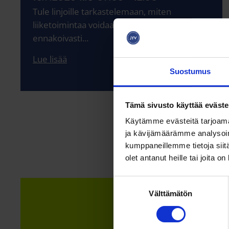
Tule linjoille tarkastelemaan, miten
liiketoimintaa voidaan johtaa kestävästi ja
ennakoivasti...
Lue lisää
Suostumus
Tämä sivusto käyttää eväste
Käytämme evästeitä tarjoama
ja kävijämäärämme analysoim
kumppaneillemme tietoja siitä
olet antanut heille tai joita o
S
Välttämätön
u
o
s