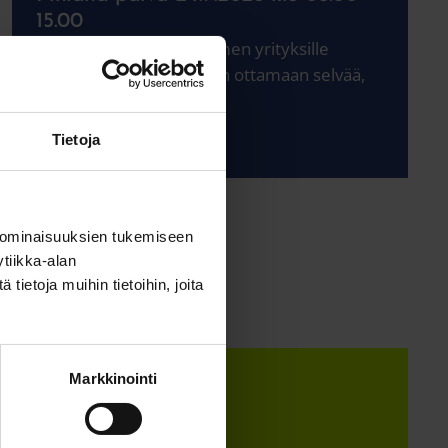
15.00
Tule mukaan Keski-Suomen yrityksille
suunnattuun tilaisuuteen ottamaan selvää,
miten vientiä...
Lue lisää
Tietoja
 ominaisuuksien tukemiseen
tiikka-alan
ietoja muihin tietoihin, joita
Markkinointi