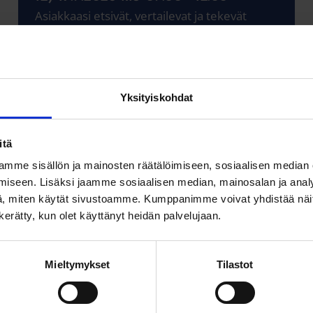
Asiakkaasi etsivät, vertailevat ja tekevät
ostopäätöksiä verkossa – joka ikinen päivä.
Mutta...
Lue lisää
Yksityiskohdat
itä
mme sisällön ja mainosten räätälöimiseen, sosiaalisen median
iseen. Lisäksi jaamme sosiaalisen median, mainosalan ja analy
, miten käytät sivustoamme. Kumppanimme voivat yhdistää näitä t
n kerätty, kun olet käyttänyt heidän palvelujaan.
Lisää tapahtumia
Mieltymykset
Tilastot