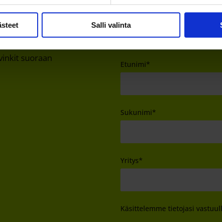
Sähköposti
*
ästeet
Salli valinta
 vinkit suoraan
Etunimi
*
Sukunimi
*
Yritys
*
Käsittelemme tietojasi vastuul