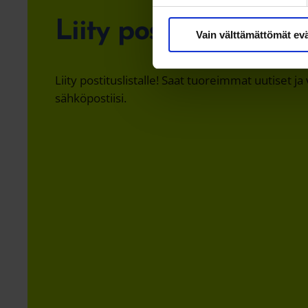
t
u
Liity postituslistalle
Vain välttämättömät ev
m
u
k
Liity postituslistalle! Saat tuoreimmat uutiset ja
s
sähköpostiisi.
e
n
v
a
l
i
n
t
a