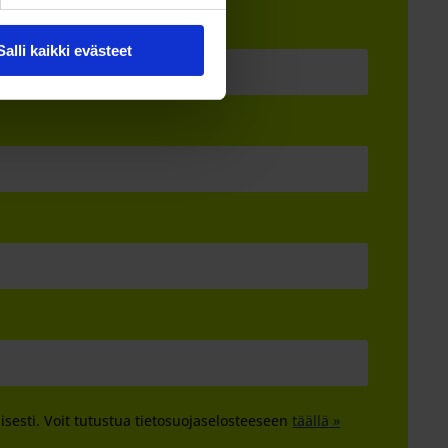
Salli kaikki evästeet
lisesti. Voit tutustua tietosuojaselosteeseen
täällä »