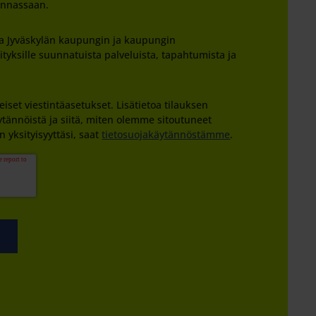
minnassaan.
oja Jyväskylän kaupungin ja kaupungin
yksille suunnatuista palveluista, tapahtumista ja
iset viestintäasetukset. Lisätietoa tilauksen
ytännöistä ja siitä, miten olemme sitoutuneet
 yksityisyyttäsi, saat
tietosuojakäytännöstämme
.