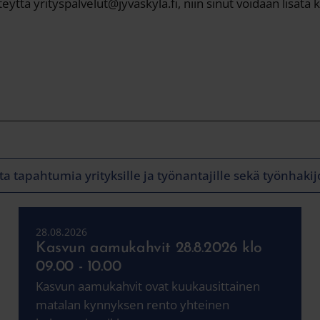
tä yrityspalvelut@jyvaskyla.fi, niin sinut voidaan lisätä ku
a tapahtumia yrityksille ja työnantajille sekä työnhakijo
28.08.2026
Kasvun aamukahvit 28.8.2026 klo
09.00 - 10.00
Kasvun aamukahvit ovat kuukausittainen
matalan kynnyksen rento yhteinen