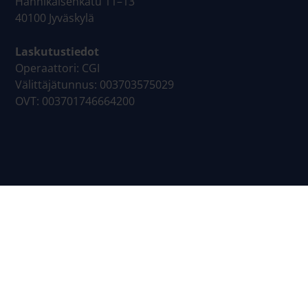
Hannikaisenkatu 11–13
40100 Jyväskylä
Laskutustiedot
Operaattori: CGI
Välittäjätunnus: 003703575029
OVT: 003701746664200
Sivukartta
Yrityspalvelut