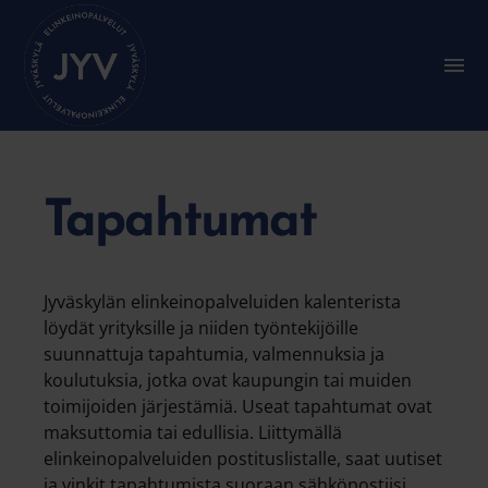
Siirry
suoraan
sisältöön
A
l
a
v
a
l
i
k
Tapahtumat
k
o
:
P
Jyväskylän elinkeinopalveluiden kalenterista
ä
ä
löydät yrityksille ja niiden työntekijöille
v
suunnattuja tapahtumia, valmennuksia ja
a
koulutuksia, jotka ovat kaupungin tai muiden
l
i
toimijoiden järjestämiä. Useat tapahtumat ovat
k
maksuttomia tai edullisia. Liittymällä
k
elinkeinopalveluiden postituslistalle, saat uutiset
o
ja vinkit tapahtumista suoraan sähköpostiisi.