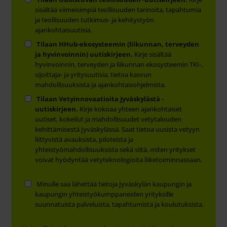
sisältää viimeisimpiä teollisuuden tarinoita, tapahtumia
ja teollisuuden tutkimus- ja kehitystyön
ajankohtaisuutisia.
Tilaan HHub-ekosysteemin (liikunnan, terveyden
ja hyvinvoinnin) uutiskirjeen.
Kirje sisältää
hyvinvoinnin, terveyden ja liikunnan ekosysteemin TKI-,
sijoittaja- ja yritysuutisia, tietoa kasvun
mahdollisuuksista ja ajankohtaisohjelmista.
Tilaan Vetyinnovaatioita Jyväskylästä -
uutiskirjeen.
Kirje kokoaa yhteen ajankohtaiset
uutiset, kokeilut ja mahdollisuudet vetytalouden
kehittämisestä Jyväskylässä. Saat tietoa uusista vetyyn
liittyvistä avauksista, piloteista ja
yhteistyömahdollisuuksista sekä siitä, miten yritykset
voivat hyödyntää vetyteknologioita liiketoiminnassaan.
Minulle saa lähettää tietoja Jyväskylän kaupungin ja
kaupungin yhteistyökumppaneiden yrityksille
suunnatuista palveluista, tapahtumista ja koulutuksista.