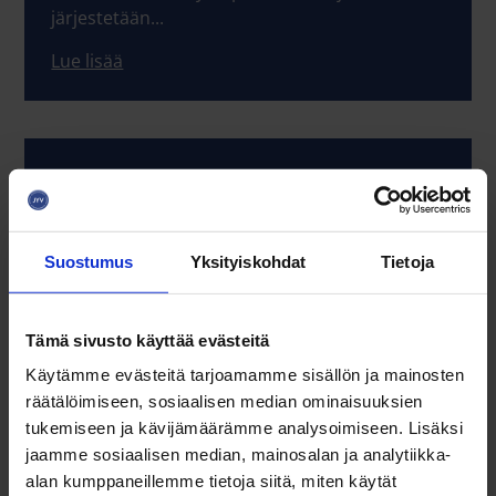
järjestetään...
Lue lisää
15.09.2026
Kasvurahoitusklinikka: tukea
kansainväliseen kasvuun ja
innovaatioihin 15.9.2026 klo 12.00 - 17.00
Suostumus
Yksityiskohdat
Tietoja
Kasvu ei tapahdu sattumalta – se vaatii
kirkkaan strategian, oikeat kumppanit ja
optimaaliset...
Tämä sivusto käyttää evästeitä
Käytämme evästeitä tarjoamamme sisällön ja mainosten
Lue lisää
räätälöimiseen, sosiaalisen median ominaisuuksien
tukemiseen ja kävijämäärämme analysoimiseen. Lisäksi
jaamme sosiaalisen median, mainosalan ja analytiikka-
alan kumppaneillemme tietoja siitä, miten käytät
16.09.2026