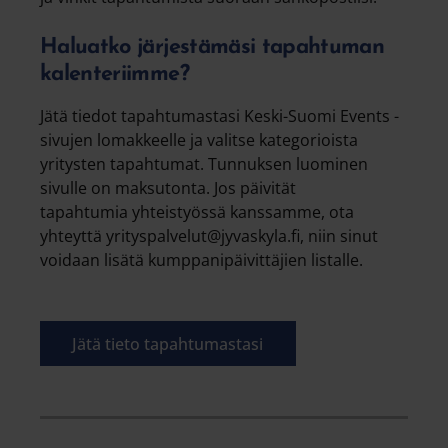
Haluatko järjestämäsi tapahtuman
kalenteriimme?
Jätä tiedot tapahtumastasi Keski-Suomi Events -
sivujen lomakkeelle ja valitse kategorioista
yritysten tapahtumat. Tunnuksen luominen
sivulle on maksutonta. Jos päivität
tapahtumia yhteistyössä kanssamme, ota
yhteyttä yrityspalvelut@jyvaskyla.fi, niin sinut
voidaan lisätä kumppanipäivittäjien listalle.
Jätä tieto tapahtumastasi