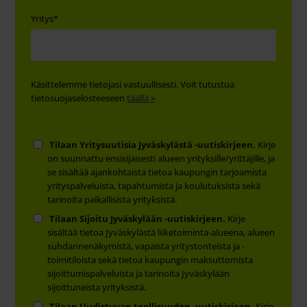
Yritys
*
Käsittelemme tietojasi vastuullisesti. Voit tutustua
tietosuojaselosteeseen
täällä »
Tilaan Yritysuutisia Jyväskylästä -uutiskirjeen.
Kirje
on suunnattu ensisijaisesti alueen yrityksille/yrittäjille, ja
se sisältää ajankohtaista tietoa kaupungin tarjoamista
yrityspalveluista, tapahtumista ja koulutuksista sekä
tarinoita paikallisista yrityksistä.
Tilaan Sijoitu Jyväskylään -uutiskirjeen.
Kirje
sisältää tietoa Jyväskylästä liiketoiminta-alueena, alueen
suhdannenäkymistä, vapaista yritystonteista ja -
toimitiloista sekä tietoa kaupungin maksuttomista
sijoittumispalveluista ja tarinoita Jyväskylään
sijoittuneista yrityksistä.
Tilaan Uudistuvan teollisuuden -uutiskirjeen.
Kirje