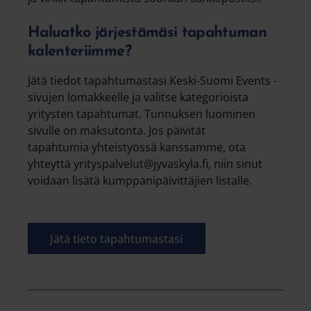
Haluatko järjestämäsi tapahtuman
kalenteriimme?
Jätä tiedot tapahtumastasi Keski-Suomi Events -
sivujen lomakkeelle ja valitse kategorioista
yritysten tapahtumat. Tunnuksen luominen
sivulle on maksutonta. Jos päivität
tapahtumia yhteistyössä kanssamme, ota
yhteyttä yrityspalvelut@jyvaskyla.fi, niin sinut
voidaan lisätä kumppanipäivittäjien listalle.
Jätä tieto tapahtumastasi