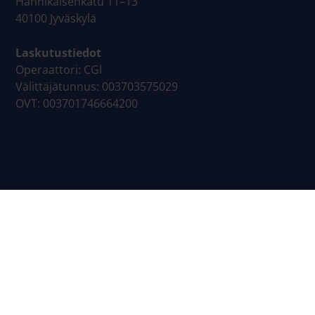
Hannikaisenkatu 11–13
40100 Jyväskylä
Laskutustiedot
Operaattori: CGI
Välittäjätunnus: 003703575029
OVT: 003701746664200
Sivukartta
Yrityspalvelut