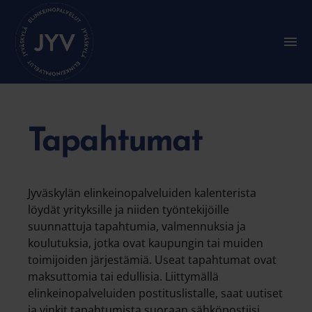
Siirry
suoraan
sisältöön
A
l
a
v
a
l
i
k
Tapahtumat
k
o
:
P
Jyväskylän elinkeinopalveluiden kalenterista
ä
ä
löydät yrityksille ja niiden työntekijöille
v
suunnattuja tapahtumia, valmennuksia ja
a
koulutuksia, jotka ovat kaupungin tai muiden
l
i
toimijoiden järjestämiä. Useat tapahtumat ovat
k
maksuttomia tai edullisia. Liittymällä
k
elinkeinopalveluiden postituslistalle, saat uutiset
o
ja vinkit tapahtumista suoraan sähköpostiisi.