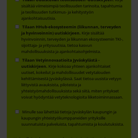
sisältää viimeisimpiä teollisuuden tarinoita, tapahtumia
ja teollisuuden tutkimus- ja kehitystyön
ajankohtaisuutisia.
Tilaan HHub-ekosysteemin (liikunnan, terveyden
ja hyvinvoinnin) uutiskirjeen.
Kirje sisältää
hyvinvoinnin, terveyden ja liikunnan ekosysteemin TKI-,
sijoittaja- ja yritysuutisia, tietoa kasvun
mahdollisuuksista ja ajankohtaisohjelmista.
Tilaan Vetyinnovaatioita Jyväskylästä -
uutiskirjeen.
Kirje kokoaa yhteen ajankohtaiset
uutiset, kokeilut ja mahdollisuudet vetytalouden
kehittämisestä Jyväskylässä. Saat tietoa uusista vetyyn
liittyvistä avauksista, piloteista ja
yhteistyömahdollisuuksista sekä siitä, miten yritykset
voivat hyödyntää vetyteknologioita liiketoiminnassaan.
Minulle saa lähettää tietoja Jyväskylän kaupungin ja
kaupungin yhteistyökumppaneiden yrityksille
suunnatuista palveluista, tapahtumista ja koulutuksista.