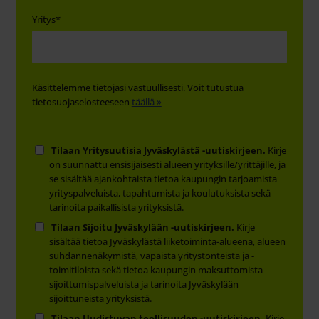
Yritys
*
Käsittelemme tietojasi vastuullisesti. Voit tutustua
tietosuojaselosteeseen
täällä »
Tilaan Yritysuutisia Jyväskylästä -uutiskirjeen.
Kirje
on suunnattu ensisijaisesti alueen yrityksille/yrittäjille, ja
se sisältää ajankohtaista tietoa kaupungin tarjoamista
yrityspalveluista, tapahtumista ja koulutuksista sekä
tarinoita paikallisista yrityksistä.
Tilaan Sijoitu Jyväskylään -uutiskirjeen.
Kirje
sisältää tietoa Jyväskylästä liiketoiminta-alueena, alueen
suhdannenäkymistä, vapaista yritystonteista ja -
toimitiloista sekä tietoa kaupungin maksuttomista
sijoittumispalveluista ja tarinoita Jyväskylään
sijoittuneista yrityksistä.
Tilaan Uudistuvan teollisuuden -uutiskirjeen.
Kirje