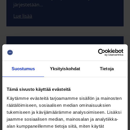
järjestetään...
Lue lisää
15.09.2026
Kasvurahoitusklinikka: tukea
kansainväliseen kasvuun ja
innovaatioihin 15.9.2026 klo 12.00 - 17.00
Suostumus
Yksityiskohdat
Tietoja
Kasvu ei tapahdu sattumalta – se vaatii
kirkkaan strategian, oikeat kumppanit ja
optimaaliset...
Tämä sivusto käyttää evästeitä
Käytämme evästeitä tarjoamamme sisällön ja mainosten
Lue lisää
räätälöimiseen, sosiaalisen median ominaisuuksien
tukemiseen ja kävijämäärämme analysoimiseen. Lisäksi
jaamme sosiaalisen median, mainosalan ja analytiikka-
alan kumppaneillemme tietoja siitä, miten käytät
16.09.2026