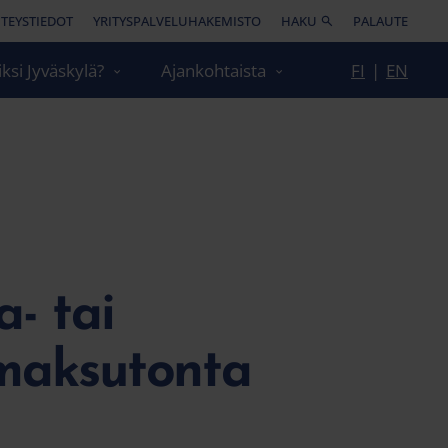
TEYSTIEDOT
YRITYSPALVELUHAKEMISTO
HAKU
PALAUTE
ksi Jyväskylä?
Ajankohtaista
FI
|
EN
a- tai
 maksutonta