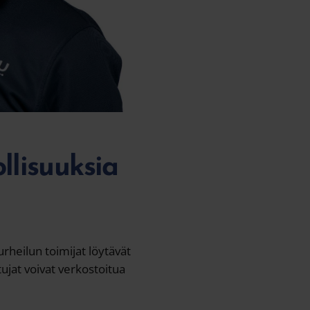
lisuuksia
urheilun toimijat löytävät
ujat voivat verkostoitua