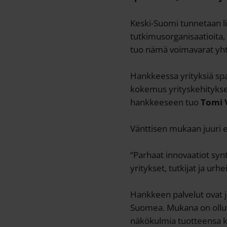
Keski-Suomi tunnetaan li
tutkimusorganisaatioita, 
tuo nämä voimavarat yhte
Hankkeessa yrityksiä spa
kokemus yrityskehitykse
hankkeeseen tuo
Tomi 
Vänttisen mukaan juuri e
“Parhaat innovaatiot synt
yritykset, tutkijat ja ur
Hankkeen palvelut ovat jo
Suomea. Mukana on ollut n
näkökulmia tuotteensa 