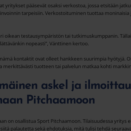
t yritykset pääsevät osaksi verkostoa, jossa etsitään jatku
vinvoinnin tarpeisiin. Verkostoituminen tuottaa moninaisia j
uuri oikean testausympäristön tai tutkimuskumppanin. Tälla
yllättävänkin nopeasti”, Vänttinen kertoo.
ri nämä kontaktit ovat olleet hankkeen suurimpia hyötyjä
 merkittävästi tuotteen tai palvelun matkaa kohti markkin
äinen askel ja ilmoitta
maan Pitchaamoon
n on osallistua Sport Pitchaamoon. Tilaisuudessa yritys e
a siitä palautetta sekä ehdotuksia, mitä tulisi tehdä seuraava