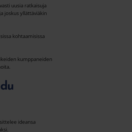
vasti uusia ratkaisuja
a joskus yllättäviäkin
isissa kohtaamisissa
. Oikeiden kumppaneiden
oita.
udu
sittelee ideansa
ksi.