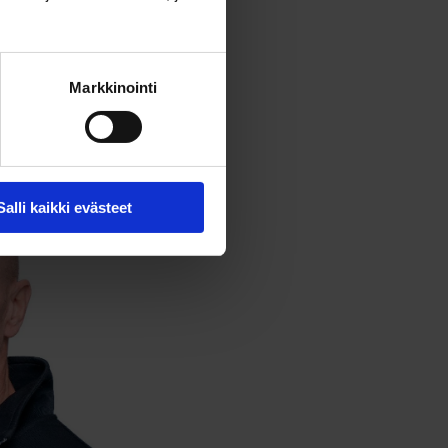
otteen toimivuutta tai
ttaa seuraavaksi
Markkinointi
Salli kaikki evästeet