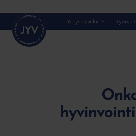
Siirry
suoraan
sisältöön
Yrityspalvelut
Työnanta
Onko 
hyvinvoint