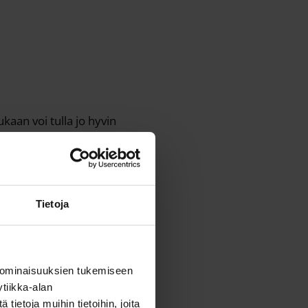
kaan voi tulla jo hyvin
liittyvästä tuotteesta tai
Tietoja
otetta kehitetään
minnan, tutkimuksen ja
tä omasta tuotteesta tai
 ominaisuuksien tukemiseen
tiikka-alan
ietoja muihin tietoihin, joita