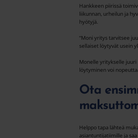
Hankkeen piirissä toimiva
liikunnan, urheilun ja hy
hyötyjä.
“Moni yritys tarvitsee j
sellaiset löytyvät usein 
Monelle yritykselle juu
löytyminen voi nopeuttaa
Ota ensimm
maksutto
Helppo tapa lähteä mukaa
asiantuntijatiimille ja sa