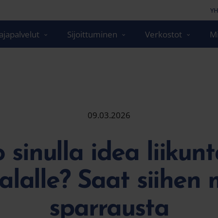
YH
japalvelut
Sijoittuminen
Verkostot
Mi
09.03.2026
sinulla idea liikunt
ialalle? Saat siihen
sparrausta