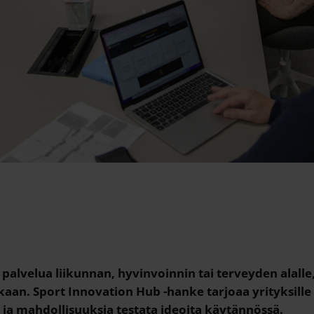
i palvelua liikunnan, hyvinvoinnin tai terveyden alall
kaan. Sport Innovation Hub -hanke tarjoaa yrityksill
 ja mahdollisuuksia testata ideoita käytännössä
.