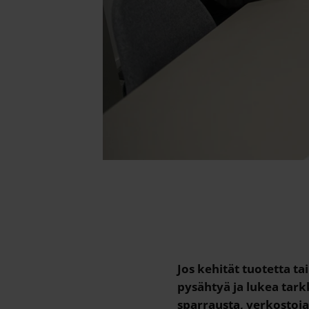
Jos kehität tuotetta ta
pysähtyä ja lukea tark
sparrausta, verkostoja