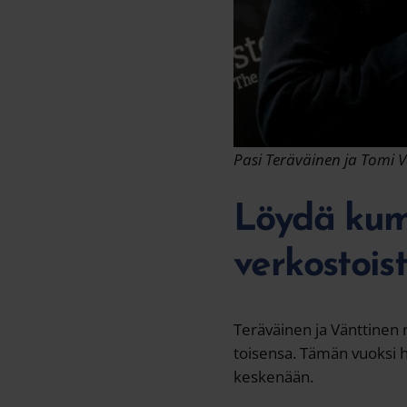
t
a
Pasi Teräväinen ja Tomi 
Löydä kum
verkostois
Teräväinen ja Vänttinen n
toisensa. Tämän vuoksi ha
keskenään.