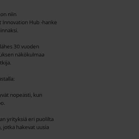
on niin
ort Innovation Hub -hanke
innaksi.
n lähes 30 vuoden
imuksen näkökulmaa
kija.
stalla:
tyvät nopeasti, kun
oo.
n yrityksiä eri puolilta
ä, jotka hakevat uusia