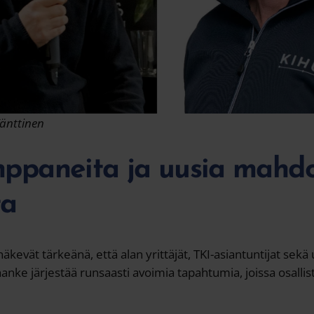
Vänttinen
ppaneita ja uusia mahdol
ta
äkevät tärkeänä, että alan yrittäjät, TKI-asiantuntijat sekä 
nke järjestää runsaasti avoimia tapahtumia, joissa osallist