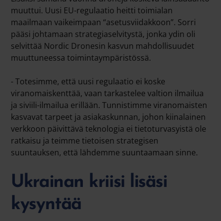
muuttui. Uusi EU-regulaatio heitti toimialan
maailmaan vaikeimpaan “asetusviidakkoon”. Sorri
pääsi johtamaan strategiaselvitystä, jonka ydin oli
selvittää Nordic Dronesin kasvun mahdollisuudet
muuttuneessa toimintaympäristössä.
- Totesimme, että uusi regulaatio ei koske
viranomaiskenttää, vaan tarkastelee valtion ilmailua
ja siviili-ilmailua erillään. Tunnistimme viranomaisten
kasvavat tarpeet ja asiakaskunnan, johon kiinalainen
verkkoon päivittävä teknologia ei tietoturvasyistä ole
ratkaisu ja teimme tietoisen strategisen
suuntauksen, että lähdemme suuntaamaan sinne.
Ukrainan kriisi lisäsi
kysyntää