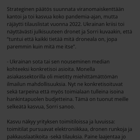
Strateginen päätös suunnata viranomaiskenttään
kantoi ja toi kasvua koko pandemia-ajan, mutta
räjäytti tilauslistat vuonna 2022. Ukrainan kriisi toi
näyttävästi julkisuuteen dronet ja Sorri kuvaakin, että
“tuntui että kaikki tietää mitä droneala on, jopa
paremmin kuin mitä me itse”.
- Ukrainan sota tai sen nouseminen median
kohteeksi konkretisoi asioita. Monella
asiakassektorilla oli mietitty miehittämättömän
ilmailun mahdollisuuksia. Nyt ne konkretisoituvat
sekä tarpeina että myös toimialaan tulleina isoina
hankintapuolen budjetteina. Tämä on tuonut meille
selkeätä kasvua, Sorri sanoo.
Kasvu näkyy yrityksen toimitiloissa ja luvuissa:
toimitilat pursuavat elektroniikkaa, dronen runkoja ja
pakkauslaatikoita -sekä tilauksia. Paine laajentaa jo