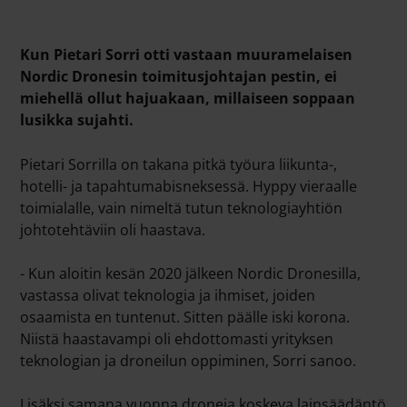
Kun Pietari Sorri otti vastaan muuramelaisen
Nordic Dronesin toimitusjohtajan pestin, ei
miehellä ollut hajuakaan, millaiseen soppaan
lusikka sujahti.
Pietari Sorrilla on takana pitkä työura liikunta-,
hotelli- ja tapahtumabisneksessä. Hyppy vieraalle
toimialalle, vain nimeltä tutun teknologiayhtiön
johtotehtäviin oli haastava.
- Kun aloitin kesän 2020 jälkeen Nordic Dronesilla,
vastassa olivat teknologia ja ihmiset, joiden
osaamista en tuntenut. Sitten päälle iski korona.
Niistä haastavampi oli ehdottomasti yrityksen
teknologian ja droneilun oppiminen, Sorri sanoo.
Lisäksi samana vuonna droneja koskeva lainsäädäntö