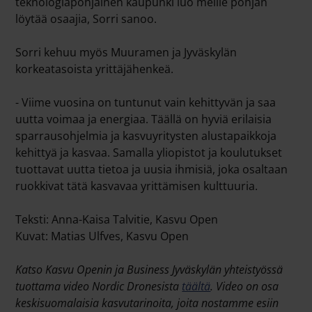
teknologiapohjainen kaupunki luo meille pohjan
löytää osaajia, Sorri sanoo.
Sorri kehuu myös Muuramen ja Jyväskylän
korkeatasoista yrittäjähenkeä.
- Viime vuosina on tuntunut vain kehittyvän ja saa
uutta voimaa ja energiaa. Täällä on hyviä erilaisia
sparrausohjelmia ja kasvuyritysten alustapaikkoja
kehittyä ja kasvaa. Samalla yliopistot ja koulutukset
tuottavat uutta tietoa ja uusia ihmisiä, joka osaltaan
ruokkivat tätä kasvavaa yrittämisen kulttuuria.
Teksti: Anna-Kaisa Talvitie, Kasvu Open
Kuvat: Matias Ulfves, Kasvu Open
Katso Kasvu Openin ja Business Jyväskylän yhteistyössä
tuottama video Nordic Dronesista
täältä
. Video on osa
keskisuomalaisia kasvutarinoita, joita nostamme esiin