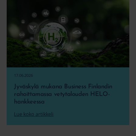
17.06.2026
Jyväskylä mukana Business Finlandin
rahoittamassa vetytalouden HELO-
hankkeessa
Lue koko artikkeli