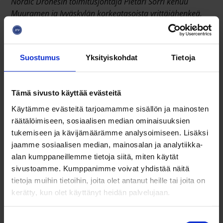
Nordic Dronesin toimitusjohtaja Pietari Sorri kehuu
Muuramen ja Jyväskylän korkeatasoista yrittäjähenkeä.
Nordic Drones ei myy
Suostumus
Yksityiskohdat
Tietoja
droneja
Tämä sivusto käyttää evästeitä
Nordic Drones kehittää ja valmistaa
miehittämättömiä ilmailujärjestelmiä eli droneja
Käytämme evästeitä tarjoamamme sisällön ja mainosten
erityisesti teollisuuden ja viranomaisten tarpeisiin.
räätälöimiseen, sosiaalisen median ominaisuuksien
Erikoisen Nordic Dronesin droneista tekee se, että
tukemiseen ja kävijämäärämme analysoimiseen. Lisäksi
yritys voi integroida melkein minkä tahansa sensorin,
jaamme sosiaalisen median, mainosalan ja analytiikka-
anturin tai hyötykuorman droneen, jonka paino on
alan kumppaneillemme tietoja siitä, miten käytät
alle 2,5 kiloa.
sivustoamme. Kumppanimme voivat yhdistää näitä
tietoja muihin tietoihin, joita olet antanut heille tai joita on
- Vaikka drone-sana on firman nimessä, emme
kerätty, kun olet käyttänyt heidän palvelujaan.
oikeastaan myy niitä. Me myymme suorituskykyä tai
ratkaisuja, joita voidaan tehdä ilmasta käsin.
S