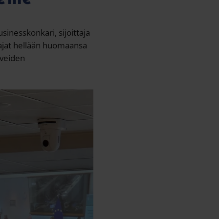
inesskonkari, sijoittaja
tajat hellään huomaansa
iveiden