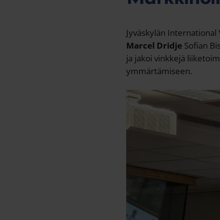
t
a
Jyväskylän International
Marcel Dridje
Sofian Bi
ja jakoi vinkkejä liiketoi
ymmärtämiseen.