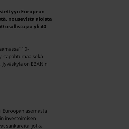
jestettyyn European
ä, nousevista aloista
0 osallistujaa yli 40
haamassa” 10-
ay -tapahtumaa sekä
. Jyväskylä on EBANin
ui Euroopan asemasta
iin investoimisen
vat sankareita, jotka