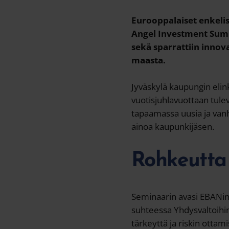
Eurooppalaiset enkelis
Angel Investment Summi
sekä sparrattiin innovat
maasta.
Jyväskylä kaupungin eli
vuotisjuhlavuottaan tule
tapaamassa uusia ja van
ainoa kaupunkijäsen.
Rohkeutta
Seminaarin avasi EBANin
suhteessa Yhdysvaltoihin
tärkeyttä ja riskin ottam