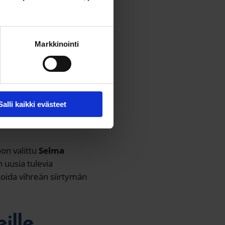
llistaa kokonaisia
ullistavat innovaatiot.
Markkinointi
fotoniikka ja kvantti;
 ratkaista isoja
mia haasteita tai
oihin suojaamalla
Salli kaikki evästeet
an lisäarvon työpaikkoja
on valittu
Selma
uusia tulevia
stoida vihreän siirtymän
ille