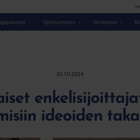
YH
japalvelut
Sijoittuminen
Verkostot
Mi
30.10.2024
set enkelisijoittaj
misiin ideoiden tak