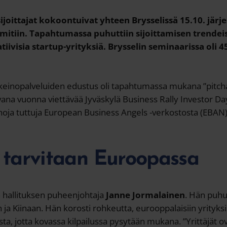
ijoittajat kokoontuivat yhteen Brysselissä 15.10. jär
tiin. Tapahtumassa puhuttiin sijoittamisen trendeist
iivisia startup-yrityksiä. Brysselin seminaarissa oli 45
nkeinopalveluiden edustus oli tapahtumassa mukana ”pitc
vana vuonna viettävää Jyväskylä Business Rally Investor D
hoja tuttuja European Business Angels -verkostosta (EBAN)
 tarvitaan Euroopassa
 hallituksen puheenjohtaja
Janne Jormalainen
. Hän puh
 ja Kiinaan. Hän korosti rohkeutta, eurooppalaisiin yrityks
ista, jotta kovassa kilpailussa pysytään mukana. ”Yrittäjät o