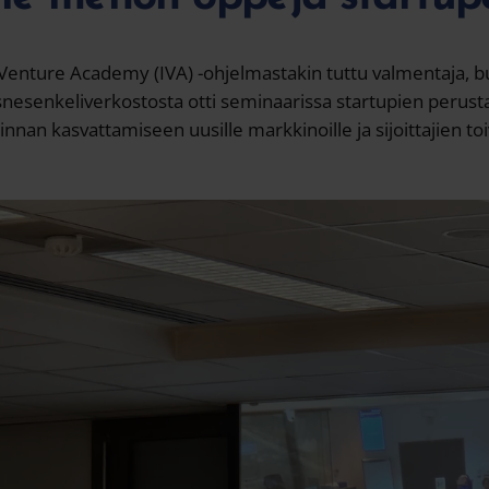
 Venture Academy (IVA) -ohjelmastakin tuttu valmentaja, bus
snesenkeliverkostosta otti seminaarissa startupien perus
minnan kasvattamiseen uusille markkinoille ja sijoittajien to