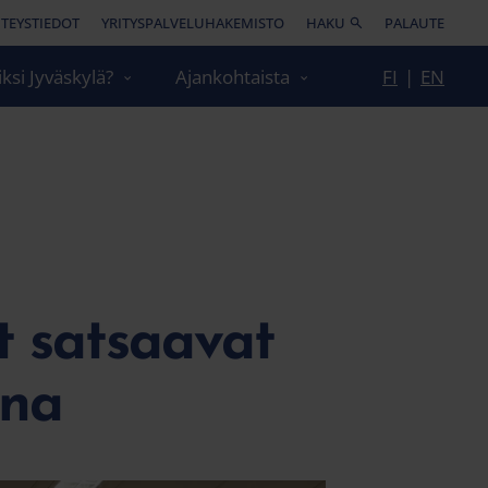
TEYSTIEDOT
YRITYSPALVELUHAKEMISTO
HAKU
PALAUTE
ksi Jyväskylä?
Ajankohtaista
FI
|
EN
at satsaavat
ana