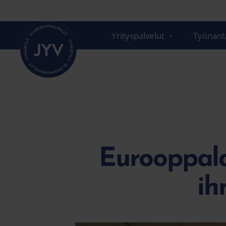
Siirry
suoraan
sisältöön
Yrityspalvelut
Työnanta
Eurooppalai
ih