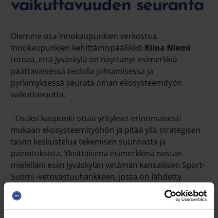
vaikuttavuuden seuranta
Olemme osa Innokaupunkien verkostoa.
Innokaupunkien kehittämispäällikkö
Riina Niemi
toteaa, että Jyväskylä on näyttänyt esimerkkiä
päättäväisessä tiedolla johtamisessa ja
pyrkimyksessä seurata oman ekosysteemityön
vaikuttavuutta.
- Lisäksi kaupunki ottaa yritykset erinomaisesti
mukaan ekosysteemityöhön ja pitää yllä strategisen
tason keskustelua tekemisen suunnasta ja
painotuksista. Yksittäisenä esimerkkinä nostan
mielelläni esiin Jyväskylän vetämän kansallisen Sport-
Suomi -vetovastuuhankkeen, jossa on lähdetty
rohkeasti, määrätietoisesti ja onnistuneesti
avaamaan portteja kansainväliselle kasvulle ja
yhteistyölle, Niemi toteaa.