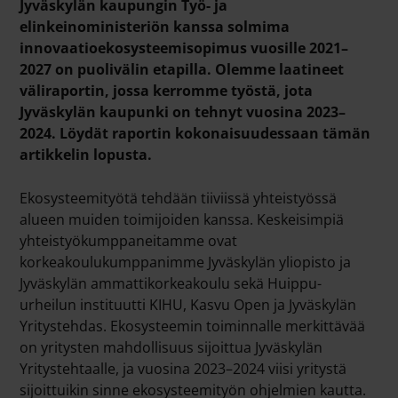
Jyväskylän kaupungin Työ- ja
elinkeinoministeriön kanssa solmima
innovaatioekosysteemisopimus vuosille 2021–
2027 on puolivälin etapilla. Olemme laatineet
väliraportin, jossa kerromme työstä, jota
Jyväskylän kaupunki on tehnyt vuosina 2023–
2024. Löydät raportin kokonaisuudessaan tämän
artikkelin lopusta.
Ekosysteemityötä tehdään tiiviissä yhteistyössä
alueen muiden toimijoiden kanssa. Keskeisimpiä
yhteistyökumppaneitamme ovat
korkeakoulukumppanimme Jyväskylän yliopisto ja
Jyväskylän ammattikorkeakoulu sekä Huippu-
urheilun instituutti KIHU, Kasvu Open ja Jyväskylän
Yritystehdas.
Ekosysteemin toiminnalle merkittävää
on yritysten mahdollisuus sijoittua Jyväskylän
Yritystehtaalle, ja vuosina 2023–2024 viisi yritystä
sijoittuikin sinne ekosysteemityön ohjelmien kautta.