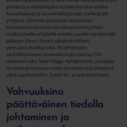
ytimessä ja tärkeimpänä kohderyhmänä ovatkin
kasvuhaluiset ja kansainvälistymään pyrkivät pk-
yritykset. Olemme pystyneet tarjoamaan
korvaamatonta lisäarvoa ekosysteemityöhön
osallistuneille yrityksille etenkin uusille markkinoille
pääsyyn (Sport Suomi valtakunnallinen
vetovastuuhanke) sekä TKI-yhteistyön
vauhdittamiseen korkeakoulujen kanssa (TKI-
telakointi sekä Seed Village -kiihdyttämö). Jyväskylä
on kyennyt luomaan myös ainutlaatuisia yhteyksiä
sijoittajayhteisöihin, kuten VC- ja enkelisijoittajiin.
Vahvuuksina
päättäväinen tiedolla
johtaminen ja