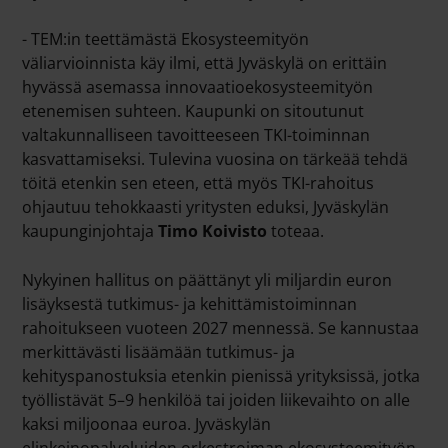
- TEM:in teettämästä Ekosysteemityön
väliarvioinnista käy ilmi, että Jyväskylä on erittäin
hyvässä asemassa innovaatioekosysteemityön
etenemisen suhteen. Kaupunki on sitoutunut
valtakunnalliseen tavoitteeseen TKI-toiminnan
kasvattamiseksi. Tulevina vuosina on tärkeää tehdä
töitä etenkin sen eteen, että myös TKI-rahoitus
ohjautuu tehokkaasti yritysten eduksi, Jyväskylän
kaupunginjohtaja
Timo Koivisto
toteaa.
Nykyinen hallitus on päättänyt yli miljardin euron
lisäyksestä tutkimus- ja kehittämistoiminnan
rahoitukseen vuoteen 2027 mennessä. Se
kannustaa
merkittävästi lisäämään tutkimus- ja
kehityspanostuksia etenkin pienissä yrityksissä, jotka
työllistävät 5–9 henkilöä tai joiden liikevaihto on alle
kaksi miljoonaa euroa. Jyväskylän
elinkeinopalveluiden orkestroiman ekosysteemityön