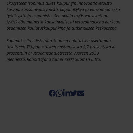
Ekosysteemisopimus tukee kaupungin innovaatiovetoista
kasvua, kansainvälistymistä, kilpailukykyä ja elinvoimaa sekä
työllisyyttä ja osaamista. Sen avulla myös vahvistetaan
Jyväskylän mainetta kansainvälisesti vetovoimaisena korkean
osaamisen koulutuskaupunkina ja tutkimuksen keskuksena.
Sopimuksella edistetään Suomen hallituksen asettaman
tavoitteen TKI-panostusten nostamisesta 2,7 prosentista 4
prosenttiin bruttokansantuotteesta vuoteen 2030
mennessä. Rahoittajana toimii Keski-Suomen liitto.