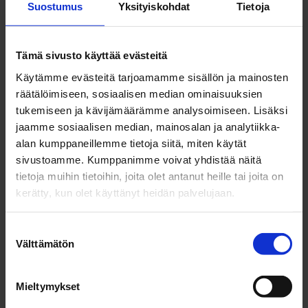
Suostumus
Yksityiskohdat
Tietoja
Ekosysteemityön tuloksia vuosina 2023–
2024
Tämä sivusto käyttää evästeitä
451
organisaatiota mukana ekosysteemien
Käytämme evästeitä tarjoamamme sisällön ja mainosten
toiminnassa
räätälöimiseen, sosiaalisen median ominaisuuksien
tukemiseen ja kävijämäärämme analysoimiseen. Lisäksi
335
joista yrityksiä
jaamme sosiaalisen median, mainosalan ja analytiikka-
alan kumppaneillemme tietoja siitä, miten käytät
sivustoamme. Kumppanimme voivat yhdistää näitä
64
tapahtumaa
tietoja muihin tietoihin, joita olet antanut heille tai joita on
kerätty, kun olet käyttänyt heidän palvelujaan.
45
kasvu- ja kansainvälistymisohjelmiin
osallistunutta yritystä
S
Välttämätön
u
60+
sijoittajaa tapahtumissa
o
s
Mieltymykset
23
ulkomaalaista organisaatiota ekosysteemeissä
t