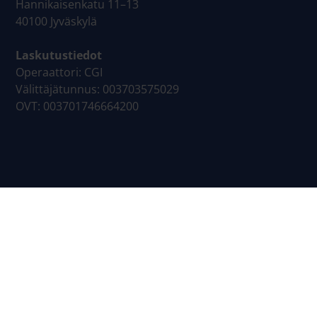
Hannikaisenkatu 11–13
40100 Jyväskylä
Laskutustiedot
Operaattori: CGI
Välittäjätunnus: 003703575029
OVT: 003701746664200
Sivukartta
Yrityspalvelut
Työnantajapalvelut