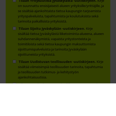
Tilaan Yritysuutisia Jyväskylästä -uutiskirjeen.
Kirje
on suunnattu ensisijaisesti alueen yrityksille/yrittäjille, ja
se sisältää ajankohtaista tietoa kaupungin tarjoamista
yrityspalveluista, tapahtumista ja koulutuksista sekä
tarinoita paikallisista yrityksistä.
Tilaan Sijoitu Jyväskylään -uutiskirjeen.
Kirje
sisältää tietoa Jyväskylästä liiketoiminta-alueena, alueen
suhdannenäkymistä, vapaista yritystonteista ja
toimitiloista sekä tietoa kaupungin maksuttomista
sijoittumispalveluista ja tarinoita Jyväskylään
sijoittuneista yrityksistä.
Tilaan Uudistuvan teollisuuden -uutiskirjeen.
Kirje
sisältää viimeisimpiä teollisuuden tarinoita, tapahtumia
ja teollisuuden tutkimus- ja kehitystyön
ajankohtaisuutisia.
Tilaan HHub-ekosysteemin (liikunnan, terveyden
ja hyvinvoinnin) uutiskirjeen.
Kirje sisältää
hyvinvoinnin, terveyden ja liikunnan ekosysteemin TKI-,
sijoittaja- ja yritysuutisia, tietoa kasvun
mahdollisuuksista ja ajankohtaisohjelmista.
Tilaan Vetyinnovaatioita Jyväskylästä -