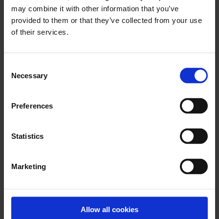
may combine it with other information that you’ve
provided to them or that they’ve collected from your use
of their services.
C
Necessary
o
n
s
Preferences
e
n
t
Statistics
S
e
Marketing
l
e
c
t
Allow all cookies
i