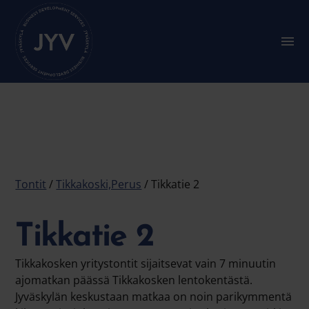
Go
straight
to
S
u
the
b
content
m
e
n
u
:
M
a
i
n
Tontit
/
Tikkakoski,perus
/ Tikkatie 2
m
e
n
Tikkatie 2
u
Tikkakosken yritystontit sijaitsevat vain 7 minuutin
ajomatkan päässä Tikkakosken lentokentästä.
Jyväskylän keskustaan matkaa on noin parikymmentä