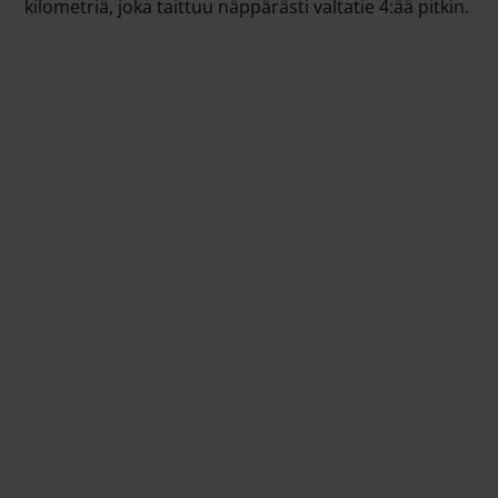
kilometriä, joka taittuu näppärästi valtatie 4:ää pitkin.