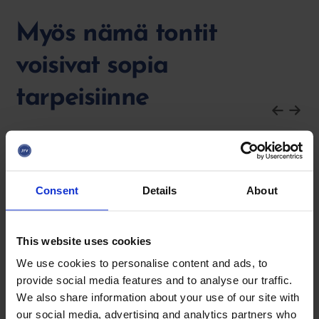
Myös nämä tontit
voisivat sopia
tarpeisiinne
Teollisuus- ja yritystontit
Consent
Details
About
Linnuntie 10,
lintukangas
Koko
18 909 € m2
Hinta
491 634 €
This website uses cookies
We use cookies to personalise content and ads, to
Read the full article
provide social media features and to analyse our traffic.
We also share information about your use of our site with
our social media, advertising and analytics partners who