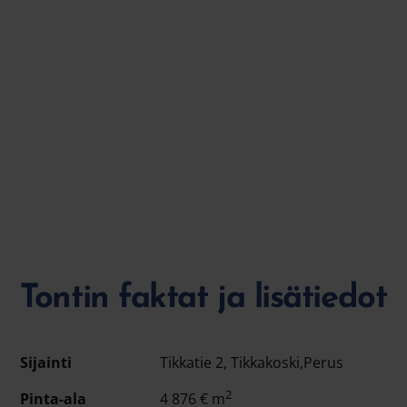
Tontin faktat ja lisätiedot
Sijainti
Tikkatie 2,
Tikkakoski,perus
2
Pinta-ala
4 876 € m