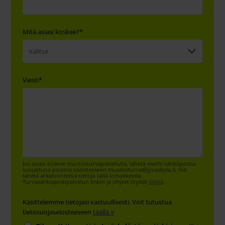
Mitä asiasi koskee?
*
Viesti
*
Jos asiasi koskee muutosturvapalveluita, lähetä meille sähköpostia
suojattuna postina osoitteeseen muutosturva@jyvaskyla.fi. Älä
lähetä arkaluonteisia tietoja tällä lomakkeella.
Turvasähköpostipalvelun linkin ja ohjeet löydät
täältä
.
Käsittelemme tietojasi vastuullisesti. Voit tutustua
tietosuojaselosteeseen
täällä »