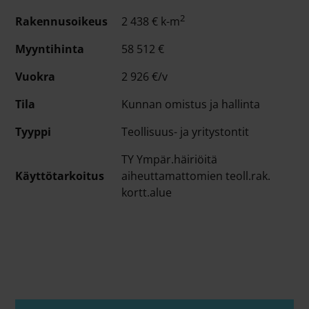
2
Rakennusoikeus
2 438 € k-m
Myyntihinta
58 512 €
Vuokra
2 926 €/v
Tila
Kunnan omistus ja hallinta
Tyyppi
Teollisuus- ja yritystontit
TY Ympär.häiriöitä
Käyttötarkoitus
aiheuttamattomien teoll.rak.
kortt.alue